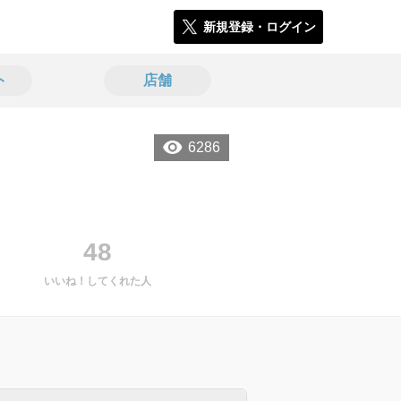
新規登録・ログイン
ト
店舗
6286
48
いいね！してくれた人