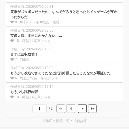
作成日時: 2026/07/05 09:31
黄軍がズタボロだったの、なんでだろうと思ったらメタゲームが変わ
ったからだ
8
#緋軍デッキ #雑談・雑感
作成日時: 2026/06/28 23:50
英傑大戦、本当にわかんない……
15
#日記 #黄軍デッキ
作成日時: 2026/06/27 18:55
まずは回収成功！
7
#日記
作成日時: 2026/06/23 19:03
もう少し改造できそうだなと試行錯誤したらこんなのが爆誕した
6
#日記 #2色・多色デッキ
作成日時: 2026/06/21 17:19
もう少し試行錯誤
10
#日記 #玄軍デッキ
/ 2
HOME
>
投稿一覧
>
投稿詳細