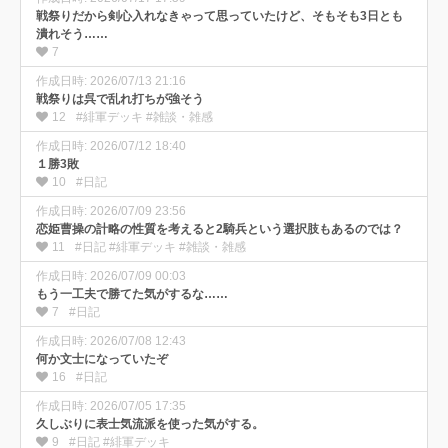
戦祭りだから剣心入れなきゃって思っていたけど、そもそも3日とも
潰れそう……
7
作成日時: 2026/07/13 21:16
戦祭りは呉で乱れ打ちが強そう
12
#緋軍デッキ #雑談・雑感
作成日時: 2026/07/12 18:40
１勝3敗
10
#日記
作成日時: 2026/07/09 23:56
恋姫曹操の計略の性質を考えると2騎兵という選択肢もあるのでは？
11
#日記 #緋軍デッキ #雑談・雑感
作成日時: 2026/07/09 00:03
もう一工夫で勝てた気がするな……
7
#日記
作成日時: 2026/07/08 12:43
何か文士になっていたぞ
16
#日記
作成日時: 2026/07/05 17:35
久しぶりに表士気流派を使った気がする。
9
#日記 #緋軍デッキ