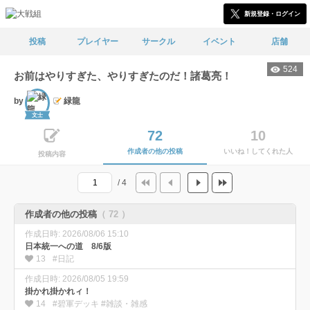
新規登録・ログイン
投稿
プレイヤー
サークル
イベント
店舗
524
お前はやりすぎた、やりすぎたのだ！諸葛亮！
by
緑龍
文士
72
10
作成者の他の投稿
いいね！してくれた人
投稿内容
/ 4
作成者の他の投稿
（ 72 ）
作成日時: 2026/08/06 15:10
日本統一への道 8/6版
13
#日記
作成日時: 2026/08/05 19:59
掛かれ掛かれィ！
14
#碧軍デッキ #雑談・雑感