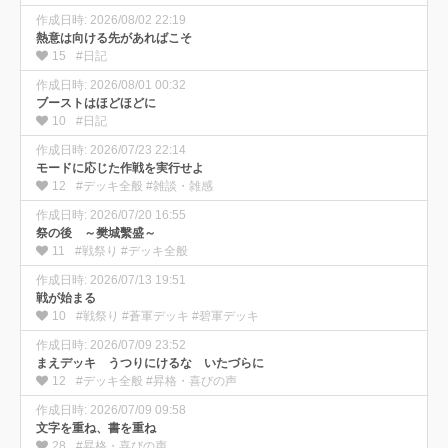
作成日時: 2026/08/02 22:19
熱意は向ける先があればこそ
15
#日記
作成日時: 2026/08/01 00:32
ブーストはほどほどに
10
#日記
作成日時: 2026/07/23 22:14
モードに応じた作戦を実行せよ
12
#デッキ全般 #雑談・雑感
作成日時: 2026/07/20 16:55
祭の後 ～樊城繫盛～
11
#戦祭り #デッキ全般
作成日時: 2026/07/13 19:51
戦が始まる
10
#戦祭り #蒼軍デッキ #碧軍デッキ
作成日時: 2026/07/09 23:52
まえデッキ うつりにけるな いたづらに
12
#デッキ全般 #昇格・喜びの声
作成日時: 2026/07/09 09:58
文字を重ね、書を重ね
28
#昇格・喜びの声