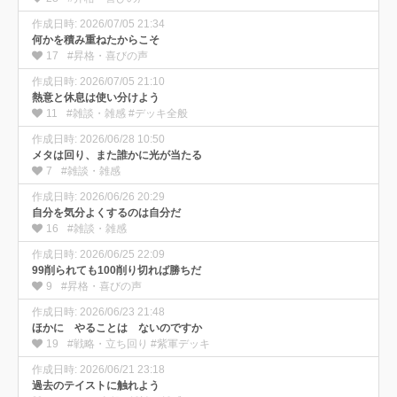
作成日時: 2026/07/05 21:34
何かを積み重ねたからこそ
17
#昇格・喜びの声
作成日時: 2026/07/05 21:10
熱意と休息は使い分けよう
11
#雑談・雑感 #デッキ全般
作成日時: 2026/06/28 10:50
メタは回り、また誰かに光が当たる
7
#雑談・雑感
作成日時: 2026/06/26 20:29
自分を気分よくするのは自分だ
16
#雑談・雑感
作成日時: 2026/06/25 22:09
99削られても100削り切れば勝ちだ
9
#昇格・喜びの声
作成日時: 2026/06/23 21:48
ほかに やることは ないのですか
19
#戦略・立ち回り #紫軍デッキ
作成日時: 2026/06/21 23:18
過去のテイストに触れよう