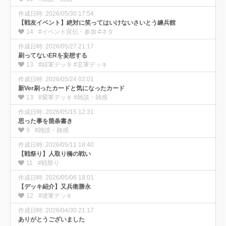
作成日時: 2026/05/30 17:54
【戦友イベント】絶対に笑ってはいけないさいとう練兵館
14
#イベント宣伝・参加 #ネタ
作成日時: 2026/05/27 21:17
刷ってないERを妄想する
13
#緋軍デッキ #玄軍デッキ
作成日時: 2026/05/24 02:01
新Ver刷ったカードと気になったカード
13
#紫軍デッキ #雑談・雑感
作成日時: 2026/05/15 12:31
思った事を箇条書き
9
#雑談・雑感
作成日時: 2026/05/11 18:40
【戦祭り】人取り橋の戦い
11
#戦祭り
作成日時: 2026/05/06 18:01
【デッキ紹介】又兵衛勝永
12
#琥軍デッキ
作成日時: 2026/04/30 21:17
ありがとうございました