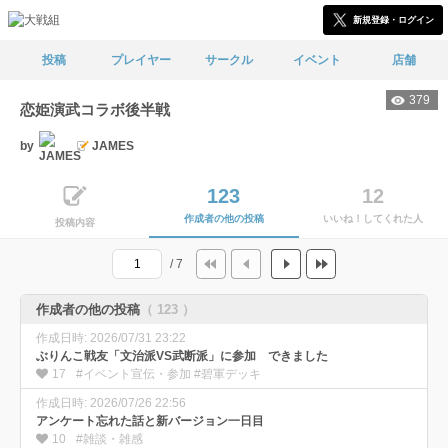
新規登録・ログイン
投稿
プレイヤー
サークル
イベント
店舗
379
恋姫演武コラボ後半戦
by
JAMES
123
12
作成者の他の投稿
いいね！してくれた人
投稿内容
/ 7
作成者の他の投稿
（ 123 ）
作成日時: 2026/07/31 23:22
ぶりんこ戦友「文治派VS武断派」に参加 できました
17
#イベント宣伝・参加 #碧軍デッキ
作成日時: 2026/07/26 22:56
アンケート忘れた話と新バージョン一日目
10
#雑談・雑感