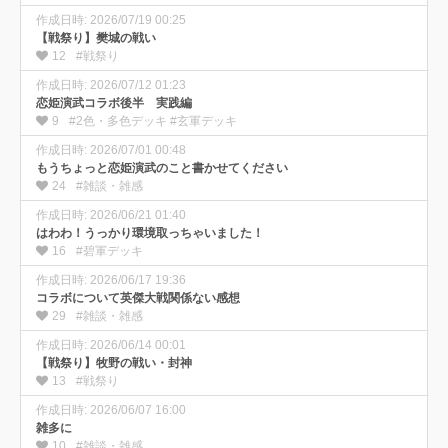
作成日時: 2026/07/19 00:25
【戦祭り】樊城の戦い
12
#戦祭り
作成日時: 2026/07/12 01:23
恋姫演武コラボ後半 実践編
9
#2色・多色デッキ #玄軍デッキ
作成日時: 2026/07/01 00:48
もうちょっと恋姫演武のこと書かせてください
24
#雑談・雑感
作成日時: 2026/06/21 01:40
はわわ！うっかり環境取っちゃいました！
16
#碧軍デッキ
作成日時: 2026/06/17 19:36
コラボについて英傑大戦関係ない感想
29
#雑談・雑感
作成日時: 2026/06/14 00:01
【戦祭り】牧野の戦い・封神
13
#戦祭り
作成日時: 2026/06/07 16:00
雑多に
10
#雑談・雑感