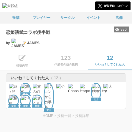
新規登録・ログイン
投稿
プレイヤー
サークル
イベント
店舗
380
恋姫演武コラボ後半戦
by
JAMES
123
12
作成者の他の投稿
いいね！してくれた人
投稿内容
いいね！してくれた人
（ 12 ）
文士
文士
文士
文士
文士
文士
HOME
>
投稿一覧
>
投稿詳細