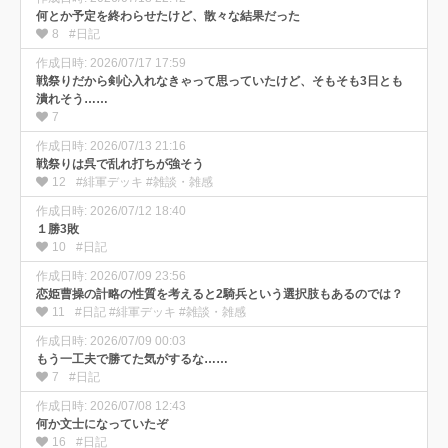
何とか予定を終わらせたけど、散々な結果だった
8
#日記
作成日時: 2026/07/17 17:59
戦祭りだから剣心入れなきゃって思っていたけど、そもそも3日とも
潰れそう……
7
作成日時: 2026/07/13 21:16
戦祭りは呉で乱れ打ちが強そう
12
#緋軍デッキ #雑談・雑感
作成日時: 2026/07/12 18:40
１勝3敗
10
#日記
作成日時: 2026/07/09 23:56
恋姫曹操の計略の性質を考えると2騎兵という選択肢もあるのでは？
11
#日記 #緋軍デッキ #雑談・雑感
作成日時: 2026/07/09 00:03
もう一工夫で勝てた気がするな……
7
#日記
作成日時: 2026/07/08 12:43
何か文士になっていたぞ
16
#日記