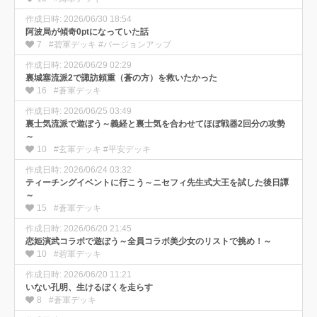
作成日時: 2026/06/30 18:54
阿波局が傾奇0ptになっていた話
7
#碧軍デッキ #バージョンアップ
作成日時: 2026/06/29 02:29
裏城塞流派2で諏訪頼重（蒼の方）を救いたかった
16
#蒼軍デッキ
作成日時: 2026/06/25 03:49
裏士気流派で遊ぼう～義経と裏士気を合わせてほぼ戦器2回分の攻勢
～
10
#玄軍デッキ #平安デッキ
作成日時: 2026/06/24 03:32
ティーチングイベントに行こう～ニセフィ先生式大王を試した後日譚
～
15
#蒼軍デッキ
作成日時: 2026/06/20 21:45
恋姫演武コラボで遊ぼう～全員コラボ美少女のリストで挑め！～
10
#碧軍デッキ
作成日時: 2026/06/20 11:21
いない孔明、生けるぼくを走らす
8
#蒼軍デッキ