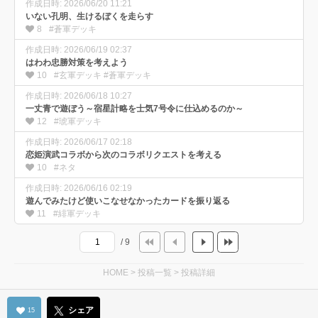
作成日時: 2026/06/20 11:21
いない孔明、生けるぼくを走らす
8
#蒼軍デッキ
作成日時: 2026/06/19 02:37
はわわ忠勝対策を考えよう
10
#玄軍デッキ #蒼軍デッキ
作成日時: 2026/06/18 10:27
一丈青で遊ぼう～宿星計略を士気7号令に仕込めるのか～
12
#琥軍デッキ
作成日時: 2026/06/17 02:18
恋姫演武コラボから次のコラボリクエストを考える
10
#ネタ
作成日時: 2026/06/16 02:19
遊んでみたけど使いこなせなかったカードを振り返る
11
#緋軍デッキ
/ 9
HOME
>
投稿一覧
>
投稿詳細
シェア
15