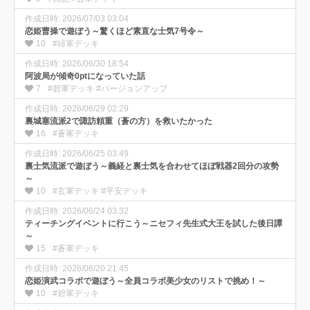
作成日時: 2026/07/03 03:04
恋姫曹操で遊ぼう～驚くほど素直な士気7号令～
10
#緋軍デッキ
作成日時: 2026/06/30 18:54
阿波局が傾奇0ptになっていた話
7
#碧軍デッキ #バージョンアップ
作成日時: 2026/06/29 02:29
裏城塞流派2で諏訪頼重（蒼の方）を救いたかった
16
#蒼軍デッキ
作成日時: 2026/06/25 03:49
裏士気流派で遊ぼう～義経と裏士気を合わせてほぼ戦器2回分の攻勢
～
10
#玄軍デッキ #平安デッキ
作成日時: 2026/06/24 03:32
ティーチングイベントに行こう～ニセフィ先生式大王を試した後日譚
～
15
#蒼軍デッキ
作成日時: 2026/06/20 21:45
恋姫演武コラボで遊ぼう～全員コラボ美少女のリストで挑め！～
10
#碧軍デッキ