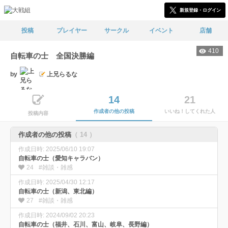
新規登録・ログイン
投稿
プレイヤー
サークル
イベント
店舗
410
自転車の士 全国決勝編
by
上兄らるな
14
21
作成者の他の投稿
いいね！してくれた人
投稿内容
作成者の他の投稿
（ 14 ）
作成日時: 2025/06/10 19:07
自転車の士（愛知キャラバン）
24
#雑談・雑感
作成日時: 2025/04/30 12:17
自転車の士（新潟、東北編）
27
#雑談・雑感
作成日時: 2024/09/02 20:23
自転車の士（福井、石川、富山、岐阜、長野編）