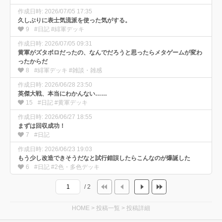
作成日時: 2026/07/05 17:35
久しぶりに表士気流派を使った気がする。
9
#日記 #緋軍デッキ
作成日時: 2026/07/05 09:31
黄軍がズタボロだったの、なんでだろうと思ったらメタゲームが変わ
ったからだ
8
#緋軍デッキ #雑談・雑感
作成日時: 2026/06/28 23:50
英傑大戦、本当にわかんない……
15
#日記 #黄軍デッキ
作成日時: 2026/06/27 18:55
まずは回収成功！
7
#日記
作成日時: 2026/06/23 19:03
もう少し改造できそうだなと試行錯誤したらこんなのが爆誕した
6
#日記 #2色・多色デッキ
/ 2
HOME
>
投稿一覧
>
投稿詳細