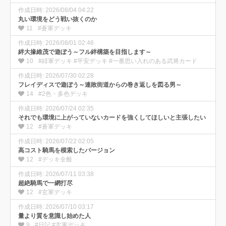
作成日時: 2026/08/04 04:22
丸い環境をどう戦い抜くのか
11
#蒼軍デッキ
作成日時: 2026/08/01 02:46
絆大掾維茂で遊ぼう～フル絆構築を目指します～
10
#緋軍デッキ #平安デッキ #一番思い入れのある武将カード
作成日時: 2026/07/30 02:28
フレイディスで遊ぼう～連敗街道からの巻き返しを図る男～
14
#2色・多色デッキ
作成日時: 2026/07/24 02:35
それでも環境に上がっていないカードを強くしてほしいと主張したい
12
#蒼軍デッキ
作成日時: 2026/07/22 02:05
高コスト騎馬を模索したバージョン
12
#デッキ全般
作成日時: 2026/07/11 03:38
超絶騎馬で一網打尽
12
#玄軍デッキ
作成日時: 2026/07/10 03:17
量より質を意識し始めた人
9
#日記 #玄軍デッキ