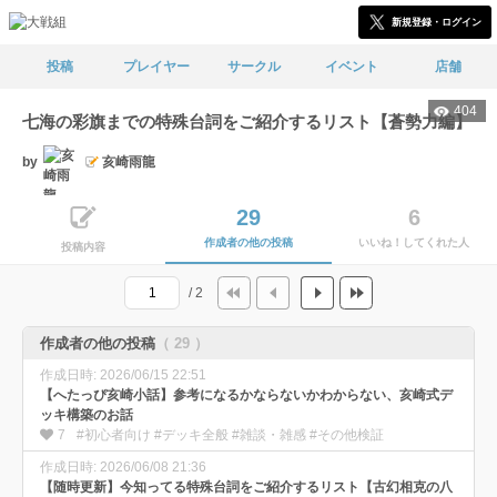
新規登録・ログイン
投稿
プレイヤー
サークル
イベント
店舗
404
七海の彩旗までの特殊台詞をご紹介するリスト【蒼勢力編】
by
亥崎雨龍
29
6
作成者の他の投稿
いいね！してくれた人
投稿内容
/ 2
作成者の他の投稿
（ 29 ）
作成日時: 2026/06/15 22:51
【へたっぴ亥崎小話】参考になるかならないかわからない、亥崎式デ
ッキ構築のお話
7
#初心者向け #デッキ全般 #雑談・雑感 #その他検証
作成日時: 2026/06/08 21:36
【随時更新】今知ってる特殊台詞をご紹介するリスト【古幻相克の八