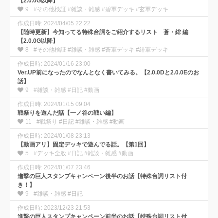
【2.0.0G以降】
9
#その他検証 #雑談・雑感 #碧軍デッキ #玄軍デッキ
作成日時: 2024/04/05 22:22
【随時更新】今知ってる特殊台詞をご紹介するリスト 蒼・緋 編
【2.0.0G以降】
8
#その他検証 #雑談・雑感 #蒼軍デッキ #緋軍デッキ
作成日時: 2024/01/16 23:00
Ver.UP前になったのでなんとなく書いてみる。【2.0.0Dと2.0.0Eのお
話】
9
#雑談・雑感 #日記 #動画
作成日時: 2024/01/15 09:04
戦祭りを遊んだ話【一ノ谷の戦い編】
11
#戦祭り #日記 #雑談・雑感 #動画
作成日時: 2024/01/08 23:13
【動画アリ】固定デッキで遊んでる話。【第1回】
5
#デッキ全般 #日記 #雑談・雑感 #動画
作成日時: 2024/01/07 23:46
進撃の巨人スタンプキャンペーン後半のお話【特殊台詞リスト付
き！】
9
#雑談・雑感 #日記
作成日時: 2023/12/23 21:53
進撃の巨人スタンプキャンペーン前半のお話【特殊台詞リスト付