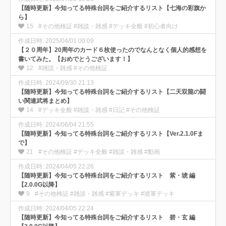
【随時更新】今知ってる特殊台詞をご紹介するリスト【七海の彩旗か
ら】
15
#その他検証 #雑談・雑感 #デッキ全般 #初心者向け
作成日時: 2025/04/01 00:09
【２０周年】20周年のカード６枚使ったのでなんとなく個人的感想を
書いてみた。【おめでとうございます！】
12
#雑談・雑感 #その他検証
作成日時: 2024/09/30 21:13
【随時更新】今知ってる特殊台詞をご紹介するリスト【二天双龍の闘
い関連武将まとめ】
14
#デッキ全般 #雑談・雑感 #日記 #その他検証
作成日時: 2024/06/04 21:55
【随時更新】今知ってる特殊台詞をご紹介するリスト【Ver.2.1.0Fま
で】
21
#その他検証 #デッキ全般 #雑談・雑感 #動画
作成日時: 2024/04/05 22:26
【随時更新】今知ってる特殊台詞をご紹介するリスト 紫・琥 編
【2.0.0G以降】
9
#その他検証 #雑談・雑感 #紫軍デッキ #琥軍デッキ
作成日時: 2024/04/05 22:24
【随時更新】今知ってる特殊台詞をご紹介するリスト 碧・玄 編