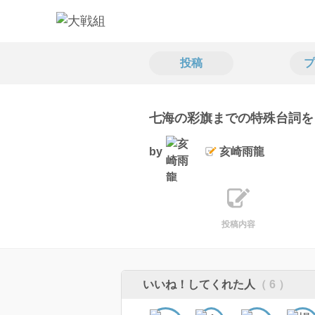
投稿
プ
七海の彩旗までの特殊台詞を
by
亥崎雨龍
投稿内容
いいね！してくれた人
（ 6 ）