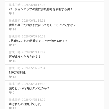
作成日時: 2026/06/18 17:03
バージョンアップの度にお気持ちを表明する男！
7
作成日時: 2026/06/11 15:11
宿星の修正だけはまだ待ってもらっていいですか？
14
作成日時: 2026/06/09 20:58
2勝4敗←これの意味することが分かるか！？
12
作成日時: 2026/06/03 11:49
何が違うんだろうか？？
16
作成日時: 2026/05/26 23:34
110万石到達！
13
作成日時: 2026/05/23 16:18
譲るという行為はダメなのか？
9
作成日時: 2026/04/25 18:29
選ばれたのは滝川でした
12