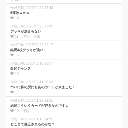
作成日時: 2026/04/24 22:43
6連敗ｗｗｗ
14
作成日時: 2026/04/23 13:05
デッキが決まらない
11
#デッキ全般
作成日時: 2026/03/23 22:17
結局4枚デッキが強い！
15
作成日時: 2026/02/18 16:57
白起ジャンヌ
13
作成日時: 2026/02/11 19:33
ついに私の所にもあのカードが来ました！
17
作成日時: 2026/01/23 12:01
結局こういうカードが好きなのですよ
19
#日記
作成日時: 2026/01/13 14:55
どこまで修正されるのかな？