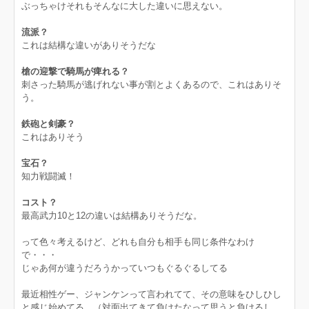
ぶっちゃけそれもそんなに大した違いに思えない。
流派？
これは結構な違いがありそうだな
槍の迎撃で騎馬が痺れる？
刺さった騎馬が逃げれない事が割とよくあるので、これはありそ
う。
鉄砲と剣豪？
これはありそう
宝石？
知力戦闘滅！
コスト？
最高武力10と12の違いは結構ありそうだな。
って色々考えるけど、どれも自分も相手も同じ条件なわけ
で・・・
じゃあ何が違うだろうかっていつもぐるぐるしてる
最近相性ゲー、ジャンケンって言われてて、その意味をひしひし
と感じ始めてる。（対面出てきて負けたなって思うと負けるし、