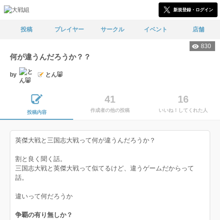
新規登録・ログイン
投稿
プレイヤー
サークル
イベント
店舗
830
何が違うんだろうか？？
by
とん🐷
41
16
作成者の他の投稿
いいね！してくれた人
投稿内容
英傑大戦と三国志大戦って何が違うんだろうか？
割と良く聞く話。
三国志大戦と英傑大戦って似てるけど、違うゲームだからって
話。
違いって何だろうか
争覇の有り無しか？