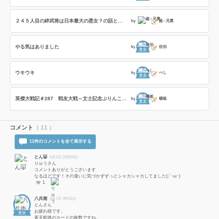
２４５人目の絆武将は日本最大の悪女？の話とフレイディスの「撃攘の戦乙女」の８部隊撃破の効果時間検証の話
by
超♂兄貴
やる気はありました
by
佐伯
文士
ウキウキ
by
べし
文士
英傑大戦記＃287 戦友大戦～文士記念ぶりんこ戦友～の巻
by
楊狐
文士
コメント
（ 11 ）
11件のコメントを全て表示する
とん🐷
6月5日 21時59分
りゅうさん
コメントありがとうございます
なるほどです！その違いに気づかずずっとシャカシャカしてました(;´･ω･)
1
八兵衛
6月7日 7時15分
とんさん
お疲れ様です。
文士
蒼天航路のカードの枚数ですね。