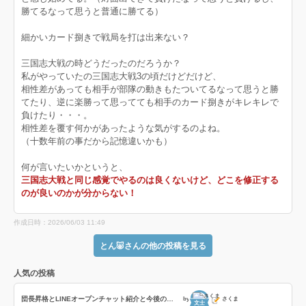
勝てるなって思うと普通に勝てる）
細かいカード捌きで戦局を打は出来ない？
三国志大戦の時どうだったのだろうか？
私がやっていたの三国志大戦3の頃だけどだけど、
相性差があっても相手が部隊の動きもたついてるなって思うと勝
てたり、逆に楽勝って思ってても相手のカード捌きがキレキレで
負けたり・・・。
相性差を覆す何かがあったような気がするのよね。
（十数年前の事だから記憶違いかも）
何が言いたいかというと、
三国志大戦と同じ感覚でやるのは良くないけど、どこを修正する
のが良いのかが分からない！
作成日時：2026/06/03 11:49
とん🐷さんの他の投稿を見る
人気の投稿
団長昇格とLINEオープンチャット紹介と今後の戦友企画
by
さくま
文士