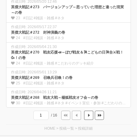
作成日時: 2026/05/20 12:46
英傑大戦記＃273 バージョンアップ～思っていた理想と違った現実
～の巻
23
#日記 #雑談・雑感 #ネタ
作成日時: 2026/05/17 22:37
英傑大戦記＃272 封神演義の巻
24
#日記 #雑談・雑感 #ネタ
作成日時: 2026/05/04 21:30
英傑大戦記＃270 戦友応援📣～ぽぴ戦友＆🎏こどもの日🎏合⚔️戦！
🥳！の巻
24
#日記 #雑談・雑感 #こだわりのデッキ紹介
作成日時: 2026/05/01 13:29
英傑大戦記＃269 召喚兵召喚！の巻
25
#日記 #雑談・雑感 #ネタ
作成日時: 2026/04/26 11:21
英傑大戦記＃268 戦友大戦～楊狐戦友オフ会～の巻
30
#日記 #雑談・雑感 #ネタ #イベント宣伝・参加 #こだわりのデッキ紹介
/ 16
HOME
>
投稿一覧
>
投稿詳細