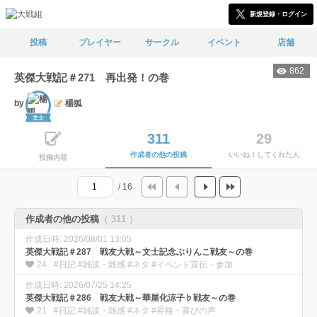
新規登録・ログイン
投稿
プレイヤー
サークル
イベント
店舗
862
英傑大戦記＃271 再出発！の巻
by
楊狐
文士
311
29
作成者の他の投稿
いいね！してくれた人
投稿内容
/ 16
作成者の他の投稿
（ 311 ）
作成日時: 2026/08/01 13:05
英傑大戦記＃287 戦友大戦～文士記念ぶりんこ戦友～の巻
24
#日記 #雑談・雑感 #ネタ #イベント宣伝・参加
作成日時: 2026/07/25 14:25
英傑大戦記＃286 戦友大戦～華屋化涼子♭戦友～の巻
21
#日記 #雑談・雑感 #ネタ #昇格・喜びの声