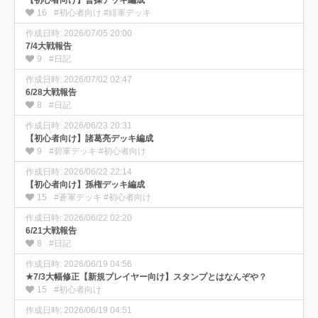
【初心者向け】曹操デッキ編成
16
#初心者向け #緋軍デッキ
作成日時: 2026/07/05 20:00
7/4大戦報告
9
#日記
作成日時: 2026/07/02 02:47
6/28大戦報告
8
#日記
作成日時: 2026/06/23 20:31
【初心者向け】諸葛亮デッキ編成
9
#碧軍デッキ #初心者向け
作成日時: 2026/06/22 22:14
【初心者向け】孫権デッキ編成
15
#蒼軍デッキ #初心者向け
作成日時: 2026/06/22 02:20
6/21大戦報告
8
#日記
作成日時: 2026/06/19 04:56
★7/3大幅修正【新規プレイヤー向け】スタンプとはなんぞや？
15
#初心者向け
作成日時: 2026/06/19 04:51