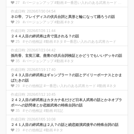
27
#バージョンアップ #動画 #一番思い入れのある武将カード #雑談・雑感
作成日時: 2026/07/30 04:54
ネロ帝、フレイディスの伏兵台詞と異形と輪になって踊ろうの話
29
#バージョンアップ #動画 #ネタ
作成日時: 2026/07/26 11:44
２４４人目の絆武将は舟で流される？の話
25
#その他検証 #動画 #ネタ #一番思い入れのある武将カード
作成日時: 2026/07/23 04:42
孫尚香、玄奘三蔵、燕青の伏兵台詞検証とかどうでもいいデッキの話
35
#バージョンアップ #動画 #ネタ
作成日時: 2026/07/19 17:40
２４３人目の絆武将はギャンブラー？の話とデイリーボーナスとかま
ばたきの話
29
#その他検証 #一番思い入れのある武将カード #動画 #ネタ
作成日時: 2026/07/12 10:45
２４２人目の絆武将はカタカナ名だけど日本人武将の話とかネオブラ
ボーへの訪問者とか恋姫武将の特殊台詞の話
35
#その他検証 #動画 #日記
作成日時: 2026/07/05 10:08
２４１人目の絆武将は２人？の話と続恋姫演武後半の特殊台詞の話
23
#その他検証 #動画 #ネタ