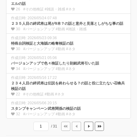
エルの話
26
#その他検証 #雑談・雑感 #ネタ
作成日時: 2026/05/24 07:48
２３５人目の絆武将は尾が9本？の話と意外と見落としがちな事の話
30
#バージョンアップ #動画 #雑談・雑感
作成日時: 2026/05/23 09:36
特殊台詞検証と大海賊の略奪検証の話
30
#バージョンアップ #動画 #ネタ
作成日時: 2026/05/21 05:06
バージョンアップで色々検証したり刻銘武将引いた話
34
#バージョンアップ #動画 #ネタ
作成日時: 2026/05/16 17:22
２３４人目の絆武将は伝説を終わらせる？の話と役に立たない召喚兵
検証の話
22
#その他検証 #動画 #ネタ
作成日時: 2026/05/06 20:15
スタンプキャンペーン武将関係の検証の話
32
#バージョンアップ #動画 #ネタ
/ 31