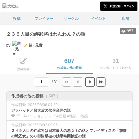
新規登録・ログイン
投稿
プレイヤー
サークル
イベント
店舗
957
２３６人目の絆武将はわんわん？の話
by
超♂兄貴
607
31
作成者の他の投稿
いいね！してくれた人
投稿内容
/ 31
作成者の他の投稿
（ 607 ）
作成日時: 2026/08/06 04:30
ガラハッドと呂太后の伏兵台詞の話
29
#バージョンアップ #動画 #雑談・雑感
作成日時: 2026/08/02 09:06
２４５人目の絆武将は日本最大の悪女？の話とフレイディスの「撃攘
の戦乙女」の８部隊撃破の効果時間検証の話