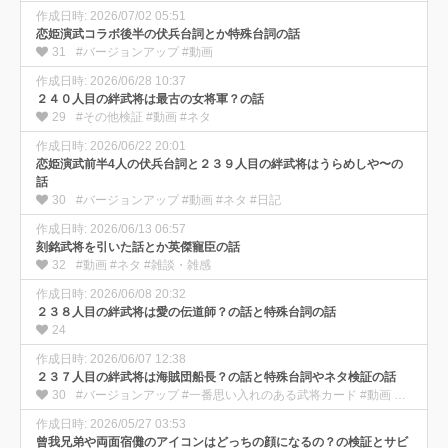
作成日時: 2026/07/02 05:51
恋姫演武コラボ後半の伏兵台詞とか特殊台詞の話
31
#バージョンアップ #動画
作成日時: 2026/06/28 10:37
２４０人目の絆武将は最古の女将軍？の話
29
#その他検証 #動画 #ネタ
作成日時: 2026/06/22 20:01
恋姫演武前半4人の伏兵台詞と２３９人目の絆武将はうらめしや〜の
話
30
#バージョンアップ #動画 #ネタ #日記
作成日時: 2026/06/13 06:57
刻銘武将を引いた話とか英傑寵臣の話
32
#動画 #ネタ #雑談・雑感
作成日時: 2026/06/08 20:32
２３８人目の絆武将は愛の伝道師？の話と特殊台詞の話
24
作成日時: 2026/06/07 12:38
２３７人目の絆武将は海賊団船長？の話と特殊台詞やネタ検証の話
30
#バージョンアップ #一番思い入れのある武将カード #動画 #ネタ
作成日時: 2026/05/27 03:53
曾我兄弟や両面宿儺のアイコンはどっちの顔になるの？の検証とサビ