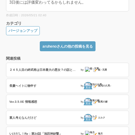
3日後には評価変わってるかもしれません。
作成日時：2026/05/21 02:40
カテゴリ
バージョンアップ
aruhenoさんの他の投稿を見る
関連投稿
２４５人目の絆武将は日本最大の悪女？の話とフレイディスの「撃攘の戦乙女」の８部隊撃破の効果時間検証の話
by
超♂兄貴
長慶ヘイトに物申す
by
混沌の久秀♪
文士
Ver.3.5.0E 情報感想
by
板尾の嫁
文士
素人考えなんだけど
by
エルク
文士
いけだし！Re：第34話「池田神妙撃」
by
海月