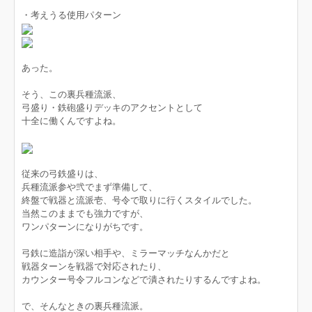
・考えうる使用パターン
あった。
そう、この裏兵種流派、
弓盛り・鉄砲盛りデッキのアクセントとして
十全に働くんですよね。
従来の弓鉄盛りは、
兵種流派参や弐でまず準備して、
終盤で戦器と流派壱、号令で取りに行くスタイルでした。
当然このままでも強力ですが、
ワンパターンになりがちです。
弓鉄に造詣が深い相手や、ミラーマッチなんかだと
戦器ターンを戦器で対応されたり、
カウンター号令フルコンなどで潰されたりするんですよね。
で、そんなときの裏兵種流派。