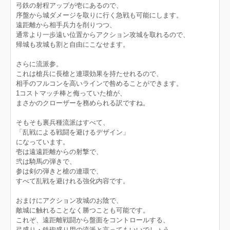
弓鉄の射程アップが壱にあるので、
序盤から城ダメージを取りに行く急戦も可能にします。
遠距離から相手兵力を削りつつ、
通常より一歩遠い位置からアクション攻城を取れるので、
帰城も攻城も割と自由にこなせます。
さらに流派参。
これは槍兵に長槍と連環効果を持たせれるので、
相手のフルコンを高いラインで咎めることができます。
1コストマッチ棒と侮っていた槍が、
まさかのクローザーを務められる訳ですね。
そもそも裏兵種流派はすべて、
「乱戦による戦闘を避けるデザイン」
になっています。
壱は遠遠距離からの射撃で、
弐は騎馬の弾きで、
参は剣の弾きと槍の連環で、
すべて乱戦を避けれる強化内容です。
おまけにアクション攻城のお陰で、
敵城に触れることなく勝つことも可能です。
これぞ、遠距離戦闘から盤面をコントロールする、
弓盛り・鉄砲盛り用の流派と言ってもいいでしょう。