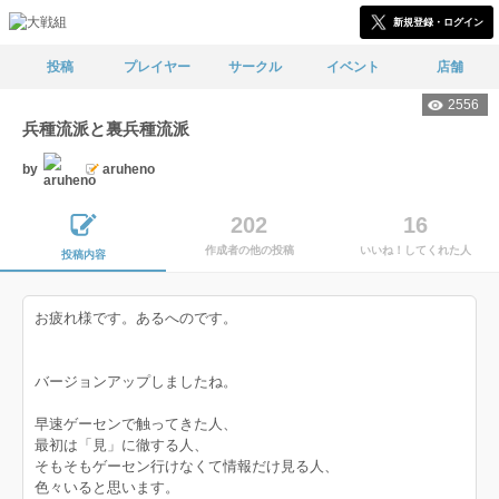
新規登録・ログイン
投稿
プレイヤー
サークル
イベント
店舗
2556
兵種流派と裏兵種流派
by
aruheno
202
16
作成者の他の投稿
いいね！してくれた人
投稿内容
お疲れ様です。あるへのです。
バージョンアップしましたね。
早速ゲーセンで触ってきた人、
最初は「見」に徹する人、
そもそもゲーセン行けなくて情報だけ見る人、
色々いると思います。