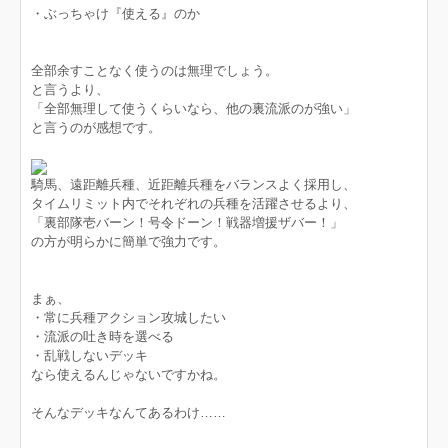
・ぶっちゃけ『使える』のか
全部余すことなく使うのは無理でしょう。
と言うより、
「全部無理して使うくらいなら、他の裏流派のが強い」
と言うのが感想です。
騎馬、遠距離兵種、近距離兵種をバランスよく採用し、
タイムリミット内でそれぞれの兵種を活躍させるより、
「裏部隊壱バーン！号令ドーン！戦器増援ザバー！」
の方が明らかに簡単で強力です。
まぁ、
・常に兵種アクション攻城したい
・流派の吐き時を選べる
・乱戦しないデッキ
なら使えるんじゃないですかね。
そんなデッキなんてあるわけ……