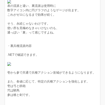
表の流派と違い、裏流派は使用時に
数字アイコン内に円グラフのようなゲージが出ます。
これがゼロになるまで効果が続く。
そう、永続じゃないわけです。
使い所を見極めなきゃいけないのも、
通っぽい「裏」って感じですよね。
・裏兵種流派内容
.NETで確認できます。
壱から参で共通で兵種アクション攻城ができるようになります。
また、各値に応じて、特定の兵種アクションを強化します。
壱は弓と鉄砲
弐は騎馬
参は槍と剣です。