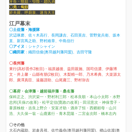
牙長・狼姑・卾煥・趙氏貞
〇羌・匈奴
於夫羅、呼廚泉、迷当大王
江戸幕末
〇土佐藩・海援隊
沢辺琢磨、佐々木高行、長岡謙吉、石田英吉、菅野覚兵衛、坂本
直、新宮馬之助、野村維章、中島信行
〇アイヌ
：シャクシャイン
〇織田家
：織田信俊(奥羽越列藩同盟)、吉田守隆
〇長州藩
東行(高杉晋作2枚目)・福原越後、益田親施、国司信濃、伊藤博
文・井上馨・山縣有朋(2枚目)、木梨精一郎、乃木希典、大楽源太
郎、廣澤真臣、遠藤謹助、山尾庸三、野村弥吉
〇幕府・会津藩・越前福井藩・桑名藩
保科正之、渋沢栄一・野村利三郎・松本良順・本山小太郎・水野
忠邦(天保の改革)・松平定信(寛政の改革)・田沼意次・神保雪子・
葦原検校・吉良上野介・安富才助・酒井了恒・西郷頼母・山川
浩、大久保一翁・山鹿素行・青木昆陽・二宮金次郎・橋本左内
〇その他
大石内蔵助、
岩倉具視
、佐竹義堯(奥羽越列藩同盟)、楢山佐渡(奥