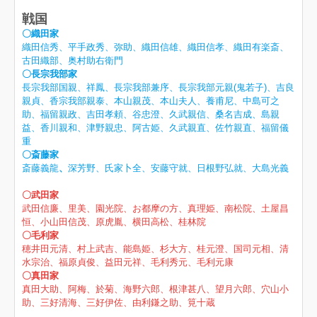
戦国
〇織田家
織田信秀、平手政秀、弥助、織田信雄、織田信孝、織田有楽斎、
古田織部、奥村助右衛門
〇長宗我部家
長宗我部国親、祥鳳、長宗我部兼序、長宗我部元親(鬼若子)、吉良
親貞、香宗我部親泰、本山親茂、本山夫人、養甫尼、中島可之
助、福留親政、吉田孝頼、谷忠澄、久武親信、桑名吉成、島親
益、香川親和、津野親忠、阿古姫、久武親直、佐竹親直、福留儀
重
〇斎藤家
斎藤義龍
、
深芳野、氏家卜全、安藤守就、日根野弘就、大島光義
〇武田家
武田信廉、里美、園光院、お都摩の方、真理姫、南松院、土屋昌
恒、小山田信茂、原虎胤、横田高松、桂林院
〇毛利家
穂井田元清、村上武吉、能島姫、杉大方、桂元澄、国司元相、清
水宗治、福原貞俊、益田元祥、毛利秀元、毛利元康
〇真田家
真田大助、阿梅、於菊、海野六郎、根津甚八、望月六郎、穴山小
助、三好清海、三好伊佐、由利鎌之助、筧十蔵