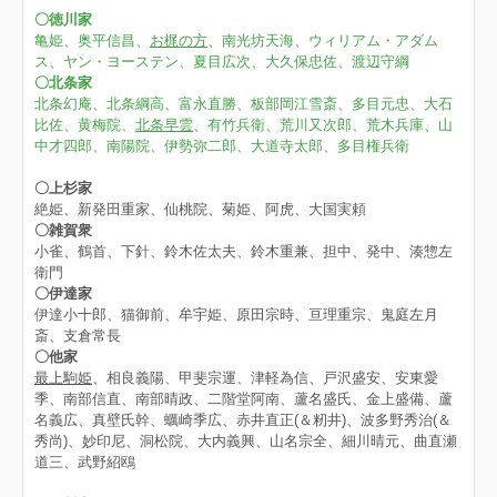
〇徳川家
亀姫、奥平信昌、
お梶の方
、南光坊天海、ウィリアム・アダム
ス、ヤン・ヨーステン、夏目広次、大久保忠佐、渡辺守綱
〇北条家
北条幻庵、北条綱高、富永直勝、板部岡江雪斎、多目元忠、大石
比佐、黄梅院、
北条早雲
、有竹兵衛、荒川又次郎、荒木兵庫、山
中才四郎、南陽院、伊勢弥二郎、大道寺太郎、多目権兵衛
〇上杉家
絶姫、新発田重家、仙桃院、菊姫、阿虎、大国実頼
〇雑賀衆
小雀、鶴首、下針、鈴木佐太夫、鈴木重兼、担中、発中、湊惣左
衛門
〇伊達家
伊達小十郎、猫御前、牟宇姫、原田宗時、亘理重宗、鬼庭左月
斎、支倉常長
〇他家
最上駒姫
、相良義陽、甲斐宗運、津軽為信、戸沢盛安、安東愛
季、南部信直、南部晴政、二階堂阿南、蘆名盛氏、金上盛備、蘆
名義広、真壁氏幹、蠣崎季広、赤井直正(＆籾井)、波多野秀治(＆
秀尚)、妙印尼、洞松院、大内義興、山名宗全、細川晴元、曲直瀬
道三、武野紹鴎