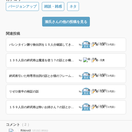
バージョンアップ
雑談・雑感
ネタ
湊氏さんの他の投稿を見る
関連投稿
バレンタイン贈り物台詞を１５人分確認してきた話と絆武将の小ネタ
by
超♂兄貴（２代目）
文士
１３５人目の絆武将は魔道を使う？の話とか幽冥謀殺や不離一体の検証の話や印刷エラーの話
by
超♂兄貴
絆武将引いた時専用台詞の話とか猫のフレームとかぷち帰蝶の旗の話
by
超♂兄貴（２代目）
文士
リゼロ後半の検証の話
by
超♂兄貴（２代目）
文士
１５９人目の絆武将は怖いお姉さん？の話とか伏兵台詞とかカード・旗とか検証の話
by
超♂兄貴（２代目）
文士
コメント
（ 2 ）
RikiroU
5月15日 8時8分