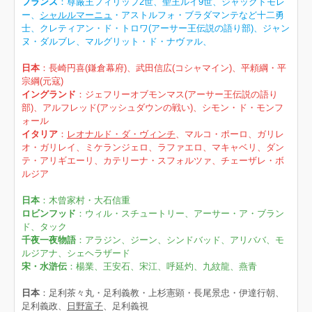
フランス
：尊厳王フィリップ2世、聖王ルイ9世、ジャックドモレ
ー、
シャルルマーニュ
・アストルフォ・ブラダマンテなど十二勇
士、クレティアン・ド・トロワ(アーサー王伝説の語り部)、ジャン
ヌ・ダルブレ、マルグリット・ド・ナヴァル、
日本
：長崎円喜(鎌倉幕府)、武田信広(コシャマイン)、平頼綱・平
宗綱(元寇)
イングランド
：ジェフリーオブモンマス(アーサー王伝説の語り
部)、アルフレッド(アッシュダウンの戦い)、シモン・ド・モンフ
ォール
イタリア
：
レオナルド・ダ・ヴィンチ
、マルコ・ポーロ、ガリレ
オ・ガリレイ、ミケランジェロ、ラファエロ、マキャベリ、ダン
テ・アリギエーリ、カテリーナ・スフォルツァ、チェーザレ・ボ
ルジア
日本
：木曾家村・大石信重
ロビンフッド
：ウィル・スチュートリー、アーサー・ア・ブラン
ド、タック
千夜一夜物語
：アラジン、ジーン、シンドバッド、アリババ、モ
ルジアナ、シェヘラザード
宋・水滸伝
：楊業、王安石、宋江、呼延灼、九紋龍、燕青
日本
：足利茶々丸・足利義教・上杉憲顕・長尾景忠・伊達行朝、
足利義政、
日野富子
、足利義視