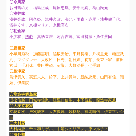
〇今川家
お田鶴の方、福島正成、庵原忠胤、安部元真、葛山氏元
〇浅井家
浅井亮政、阿久姫、浅井久政、海北・雨森・赤尾・浅井鶴千代、
浅井くす、京極マリア、京極高次
〇朝倉家
小少将、
四葩
、真柄直澄、河合吉統、富田勢源・魚住景固
〇豊臣家
小早川秀秋、加藤嘉明、脇坂安治、平野長泰、片桐且元、糟屋武
則、マグダレナ、大政所、日秀、朝日姫、初芽、長束正家、前田
玄以、千利休、豊臣秀頼、淀殿、大野治長、七手組
〇島津家
島津貴久、実窓夫人、於平、上井覚兼、新納忠元、山田有信、頴
娃、伊集院
〇龍造寺鍋島家
成松信勝、円城寺信胤、江里口信常、木下昌直、龍造寺家兼
〇大友立花家
立花直次、戸次統常、大友義統、妙林尼、有馬晴信、伊東マンシ
ョ
〇大村家
大村純忠、千々和ミゲル、中浦ジュリアン、原マルチノ
〇海外勢