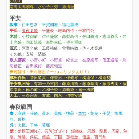
〇刀工
南海太郎朝尊、水心子正秀、源清麿
平安
坂東
：仁田忠常・平賀朝雅・稲毛重成
平氏
：
滝夜叉姫
・平盛俊・厳島内侍・平将門公
木曾
：小枝御前・仁科盛家・高梨高信・矢田義清・志田義広・井
上光盛・岡田親義・海野幸氏・望月重隆
源氏
：阿野全成・工藤祐経・曽我時致・佐々木高綱
その他：安珍・清姫
歌人藤原
：
小野小町
・小野篁・紀貫之・在原業平・僧正遍昭・鳥
羽僧正・吉田兼好・藤原頼道
田村語り
：
田村麻呂チーム
(←リンクあり！)
橘氏伴氏
：菅原道真・伴善男・伴健岑・橘遠保・橘逸勢
平安奥州等
：有加一乃末陪・藤原清衡・藤原基衡・藤原秀衡・藤
原泰衡・徳の前・乙和子姫・源義経・鬼一法眼
刀工
：三条宗近、友成、国永、伯耆安綱
春秋戦国
秦
：商鞅・張儀、蔡沢、羌瘣・扶蘇・
章邯
・胡亥・子嬰、司馬
欣、優旃
呉
：夫概、干将・莫耶
楚
：楚懐王(熊心)、呉芮(ゴゼイ)、鍾離眜、周殷、龍且、周蘭、陳
嬰、陳勝、呉広、優孟、丁固、孫叔敖、優孟、西門豹