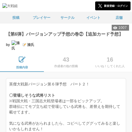
新規登録・ログイン
投稿
プレイヤー
サークル
イベント
店舗
1007
【第6弾】バージョンアップ予想の巻②【追加カード予想】
by
湊氏
43
16
作成者の他の投稿
いいね！してくれた人
投稿内容
英傑大戦新バージョン第６弾予想 パート２！
〇登場しそうな武将リスト
※戦国大戦・三国志大戦登場者は一部をピックアップ。
群雄伝にてモブ立ち絵で登場している武将も、差替えを期待して
載せてます。
気になる武将がおられましたら、コピペしてググってみると楽し
いかもしれません！