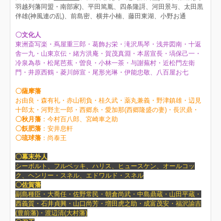
羽越列藩同盟・南部家)、平田篤胤、四条隆謌、河田景与、太田黒
伴雄(神風連の乱)、前島密、横井小楠、藤田東湖、小野お通
〇文化人
東洲斎写楽・蔦屋重三郎・葛飾お栄・滝沢馬琴・浅井図南・十返
舎一九・山東京伝・緒方洪庵・賀茂真淵・本居宣長・塙保己一・
冷泉為恭・松尾芭蕉・曽良・小林一茶・与謝蕪村・近松門左衛
門・井原西鶴・菱川師宣・尾形光琳・伊能忠敬、八百屋お七
〇薩摩藩
お由良・森有礼・赤山靭負・桂久武・薬丸兼義・野津鎮雄・辺見
十郎太・河野主一郎・西郷糸・愛加那(西郷隆盛の妻)・長沢鼎・
〇秋月藩
：今村百八郎、宮崎車之助
〇飫肥藩
：安井息軒
〇琉球藩
：尚泰王
〇幕末外人
シーボルト、フルベッキ、ハリス、ヒュースケン、オールコッ
ク、ヘンリー・スネル、エドワルド・スネル
〇佐賀藩
副島種臣・大喬任・佐野常民・朝倉尚武・中島鼎蔵・山田平蔵・
西義質・石井貞興・山口尚芳・増田虎之助・成富茂安・福沢諭吉
(豊前藩)・渡辺清(大村藩)