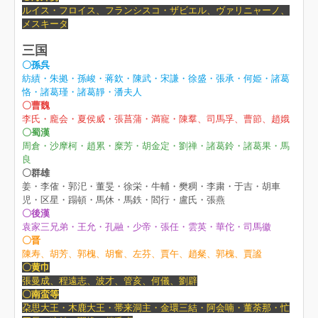
ルイス・フロイス、フランシスコ・ザビエル、ヴァリニャーノ、
メスキータ
三国
〇孫呉
紡績・朱拠・孫峻・蒋欽・陳武・宋謙・徐盛・張承・何姫・諸葛
恪・諸葛瑾・諸葛靜・潘夫人
〇曹魏
李氏・龐会・夏侯威・張菖蒲・満寵・陳羣、司馬孚、曹節、趙娥
〇蜀漢
周倉・沙摩柯・趙累・糜芳・胡金定・劉禅・諸葛鈴・諸葛果・馬
良
〇群雄
姜・李傕・郭汜・董旻・徐栄・牛輔・樊稠・李粛・于吉・胡車
児・区星・蹋頓・馬休・馬鉄・閻行・盧氏・張燕
〇後漢
袁家三兄弟・王允・孔融・少帝・張任・雲英・華佗・司馬徽
〇晋
陳寿、
胡芳、
郭槐、胡奮、左芬、賈午、趙粲、郭槐、賈謐
〇黄巾
張曼成、程遠志、波才、管亥、何儀、劉辟
〇南蛮等
朶思大王・木鹿大王・帯来洞主・金環三結・阿会喃・董荼那・忙