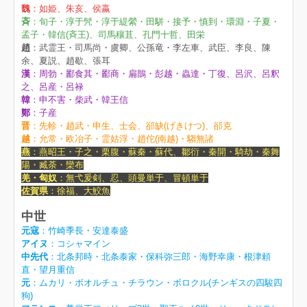
魏
：如姫、朱亥、侯嬴
斉
：旬子・淳于髠・淳于緹縈・田駢・接予・慎到・環淵・子夏・
孟子・韓信(斉王)、司馬穰苴、孔門十哲、田栄
趙
：武霊王・司馬尚・虞卿、公孫竜・李左車、武臣、李良、陳
余、夏説、趙歇、張耳
漢
：周勃・酈食其・酈商・扁鵲・彭越・蟲達・丁復、呂沢、呂釈
之、呂産・呂禄
韓
：申不害・柴武・韓王信
鄭
：子産
晋
：先軫・趙武・申生、士会、郤缺(げきけつ)、郤克
越
：允常・欧冶子・霊姑浮・趙佗(南越)・騶無諸
燕
：燕昭王・子之・栗腹・蘇秦・蘇代、鄒衍・秦開・騎劫・秦舞
陽・臧荼・欒布
羌・匈奴
：無弋爰剣、忍、頭曼単于、冒頓単于
佐賀県
：徐福、大鮫魚
中世
元寇
：竹崎季長・安達泰盛
アイヌ
：コシャマイン
中先代
：北条邦時・北条泰家・保科弥三郎・海野幸康・根津頼
直・望月重信
元
：ムカリ・ボオルチュ・チラウン・ボロクル(チンギスの四駿四
狗)