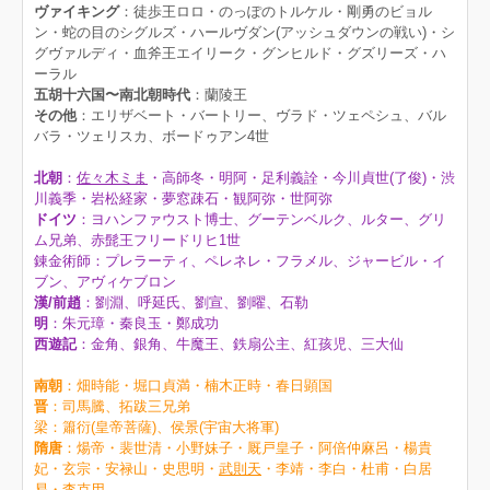
ヴァイキング
：徒歩王ロロ・のっぽのトルケル・剛勇のビョル
ン・蛇の目のシグルズ・ハールヴダン(アッシュダウンの戦い)・シ
グヴァルディ・血斧王エイリーク・グンヒルド・グズリーズ・ハ
ーラル
五胡十六国〜南北朝時代
：蘭陵王
その他
：エリザベート・バートリー、ヴラド・ツェペシュ、バル
バラ・ツェリスカ、ボードゥアン4世
北朝
：
佐々木ミま
・高師冬・明阿・足利義詮・今川貞世(了俊)・渋
川義季・岩松経家・夢窓疎石・観阿弥・世阿弥
ドイツ
：ヨハンファウスト博士、グーテンベルク、ルター、グリ
ム兄弟、赤髭王フリードリヒ1世
錬金術師：プレラーティ、ペレネレ・フラメル、ジャービル・イ
ブン、アヴィケブロン
漢/前趙
：劉淵、呼延氏、劉宣、劉曜、石勒
明
：朱元璋・秦良玉・鄭成功
西遊記
：金角、銀角、牛魔王、鉄扇公主、紅孩児、三大仙
南朝
：畑時能・堀口貞満・楠木正時・春日顕国
晋
：司馬騰、拓跋三兄弟
梁：簫衍(皇帝菩薩)、侯景(宇宙大将軍)
隋唐
：煬帝・裴世清・小野妹子・厩戸皇子・阿倍仲麻呂・楊貴
妃・玄宗・安禄山・史思明・
武則天
・李靖・李白・杜甫・白居
易・李克用