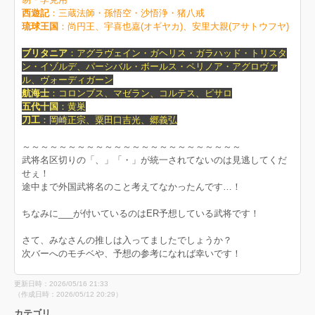
西遊記
：三蔵法師・孫悟空・沙悟浄・猪八戒
琉球王国
：尚円王、宇喜也嘉(オギヤカ)、安里大親(アサトウフヤ)
ブリタニア
：アグラヴェイン・ガヘリス・ガラハッド・トリスタ
ン・イゾルデ、パーシバル・ボールス・ペリノア・アグロヴァ
ル、ヴォーディガーン
航海士
：コロンブス、マゼラン、コルテス、ピサロ
五代十国
：黄巣
刀工
：岡崎正宗、粟田口吉光、郷義弘
～～～～～～～～～～～～～～～～～～～～～～～～
武将名区切りの「、」「・」が統一されてないのは見逃してくだ
せぇ！
途中まで外国武将名のこと考えてなかったんです…！
ちなみに___が付いているのはER予想している武将です！
さて、みなさんの推しは入ってましたでしょうか？
次バーへのモチベや、予想の参考になれば幸いです！
更新日時：2026/05/16 21:33
（作成日時：2026/05/12 20:29）
カテゴリ