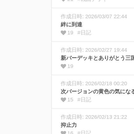
作成日時: 2026/03/07 22:44
絆に到達
19
#日記
作成日時: 2026/02/27 19:44
新バーデッキとありがとう三
19
作成日時: 2026/02/18 00:20
次バージョンの黄色の気にな
15
#日記
作成日時: 2026/02/13 21:22
抑止力
16
#日記