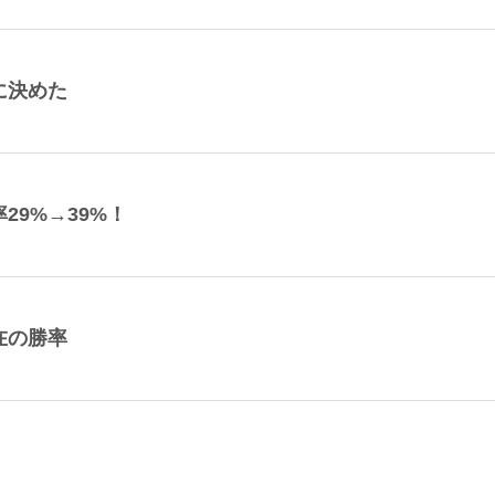
に決めた
9%→39%！
在の勝率