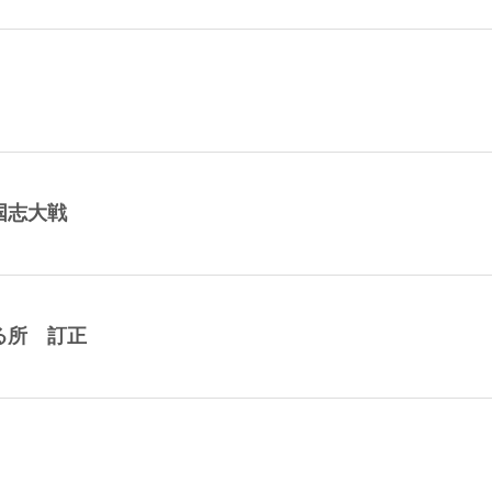
国志大戦
る所 訂正