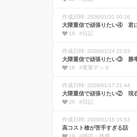
作成日時: 2026/01/31 00:16
大隈重信で頑張りたい④ 君
18
#日記
作成日時: 2026/01/24 22:03
大隈重信で頑張りたい③ 勝率2
16
#黄軍デッキ
作成日時: 2026/01/17 21:44
大隈重信で頑張りたい② 現
20
#日記
作成日時: 2026/01/15 16:53
高コスト槍が苦手すぎる話
19
#雑談・雑感