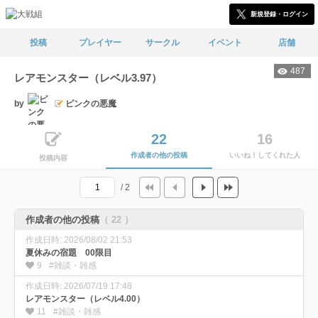
新規登録・ログイン
投稿
プレイヤー
サークル
イベント
店舗
487
レアモンスター（レベル3.97）
by
ピンクの悪魔
22
16
作成者の他の投稿
いいね！してくれた人
投稿内容
/ 2
作成者の他の投稿
（ 22 ）
作成日時: 2026/08/02 21:53
夏休みの宿題 00限目
9
#雑談・雑感
作成日時: 2026/07/19 17:48
レアモンスター（レベル4.00）
11
#雑談・雑感