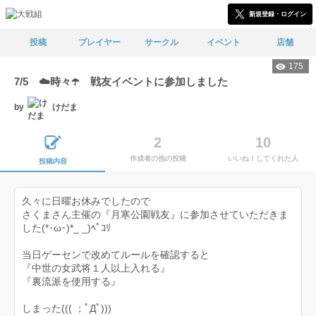
新規登録・ログイン
投稿
プレイヤー
サークル
イベント
店舗
175
7/5 ☁️時々☂️ 戦友イベントに参加しました
by
けだま
2
10
作成者の他の投稿
いいね！してくれた人
投稿内容
久々に日曜お休みでしたので
さくまさん主催の『月寒公園戦友』に参加させていただきま
した(*･ω･)*_ _)ﾍﾟｺﾘ
当日ゲーセンで改めてルールを確認すると
『中世の女武将１人以上入れる』
『裏流派を使用する』
しまった((( ；ﾟДﾟ)))