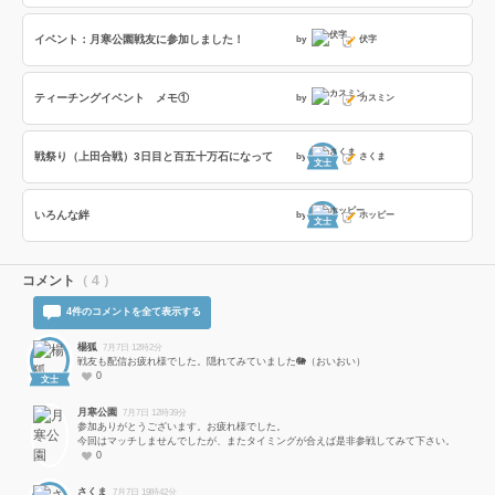
イベント：月寒公園戦友に参加しました！
by
伏字
ティーチングイベント メモ①
by
カスミン
戦祭り（上田合戦）3日目と百五十万石になって
by
さくま
文士
いろんな絆
by
ホッピー
文士
コメント
（ 4 ）
4件のコメントを全て表示する
楊狐
7月7日 12時2分
戦友も配信お疲れ様でした。隠れてみていました🐘（おいおい）
0
文士
月寒公園
7月7日 12時39分
参加ありがとうございます。お疲れ様でした。
今回はマッチしませんでしたが、またタイミングが合えば是非参戦してみて下さい。
0
さくま
7月7日 19時42分