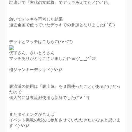
勘違いで『古代の女武将』でデッキ考えてた／(^o^)＼
急いでデッキを再考した結果
過去全国で使っていたデッキでの参加となりました( ﾟДﾟ)ゞ
デッキとマッチはこちら⊂(･∀･⊂*)
伏字さん、さいとうさん
マッチありがとうございました(*･ω･)*_ _)ﾍﾟｺﾘ
槍ジャンキーデッキヾ(･∀･)ﾉ
裏流派の使用は『裏士気』を３回使ったことがあるだけだっ
たので
個人的には裏流派使用も新鮮でした(*´∀｀*)
またタイミングが合えば
イベント掲載の戦友に参加させていただきたいなぁと思いま
すヾ(･∀･)ﾉ