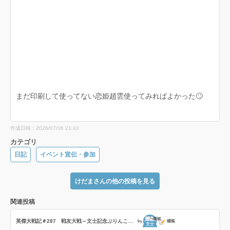
まだ印刷して使ってない恋姫趙雲使ってみればよかった🙄
作成日時：2026/07/06 21:42
カテゴリ
日記
イベント宣伝・参加
けだまさんの他の投稿を見る
関連投稿
英傑大戦記＃287 戦友大戦～文士記念ぶりんこ戦友～の巻
by
楊狐
文士