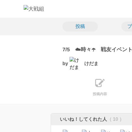
投稿
プ
7/5 ☁️時々☂️ 戦友イベ
by
けだま
投稿内容
いいね！してくれた人
（ 10 ）