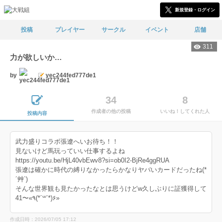
新規登録・ログイン
投稿
プレイヤー
サークル
イベント
店舗
311
力が欲しいか…
by
yec244fed777de1
34
8
作成者の他の投稿
いいね！してくれた人
投稿内容
武力盛りコラボ張遼へいお待ち！！
見ないけど馬玩っていい仕事するよね
https://youtu.be/HjL40vbEwv8?si=ob0I2-BjRe4ggRUA
張遼は確かに時代の縛りなかったらかなりヤバいカードだったね(*
´艸`)
そんな世界観も見たかったなとは思うけどw久しぶりに証獲得して
41〜«٩(*´꒳`*)۶»
作成日時：2026/07/05 17:12