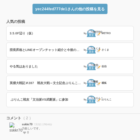
yec244fed777de1さんの他の投稿を見る
人気の投稿
3.5.0F辺り（仮）
by
METRO
文士
団長昇格とLINEオープンチャット紹介と今後の戦友企画
by
さくま
文士
やる気はありました
by
佐伯
文士
英傑大戦記＃287 戦友大戦～文士記念ぶりんこ戦友～の巻
by
楊狐
文士
ぶりんこ戦友「文治派VS武断派」に参加
by
ぶりんこ
文士
コメント
（ 2 ）
sskkr70
7月5日 17時44分
力欲しいです。
0