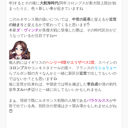
年)するとその後に
大航海時代
(同年コロンブスが新大陸上陸)が始
まったりと、色々新しい事が起きていますね
このルネサンス期の扱いについては、
中世の延長
と捉えるか
近世
の始まり
と捉えるかで変わってくると思います✋
本家
ダ・ヴィンチ
が英傑大戦に登場した際は、その時代区分がど
うなっているか注目ですね👀
個人的にはイギリスの
ヘンリー8世
や
エリザベス1世
、スペインの
コロンブス
やコンキスタドールの面々、フランスの
リシュリュー
らブルボン朝の方々なんかと一緒に新区分
近世
で出してもいいの
ではないか？とも思います👍
仮に近世が出来れば、中国史では明を滅ぼした
李自成
や清の初代
皇帝
ヌルハチ
辺りと一緒に出してもいいかもしれません
まぁ、現状で既にルネサンス初期の人物である
パラケルスス
が中
世で出ている為、別区分の登場は少々望み薄かもしれませんがね
😇