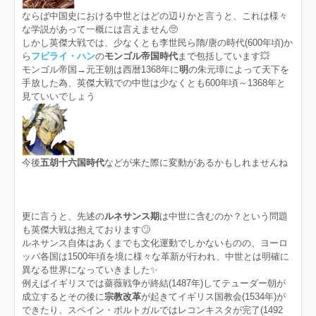
ならば中国史における中世とはどの辺りかと言うと、これは様々
な学説があって一概には言えません🥺
しかし英傑大戦では、少なくとも李世民ら隋/唐の時代(600年頃)か
ら
フビライ・ハン
の
モンゴル帝国時代
まで包括しています💥
モンゴル帝国→元王朝は西暦1368年に
明
の朱元璋によって天下を
手放した為、英傑大戦での中世は少なくとも600年頃～1368年と
見ていいでしょう
今後
五胡十六国時代
などが来た際に変動があるかもしれませんね
更に言うと、先述の
ルネサンス期
は中世に含むのか？という問題
も英傑大戦は抱えております🙄
ルネサンス自体はあくまでも文化運動でしかないものの、ヨーロ
ッパ各国は1500年頃を境に様々な革新が行われ、中世とは明確に
異なる世界になっていきました✨
例えばイギリスでは薔薇戦争が終結(1487年)してテューダー朝が
成立するとその後に
宗教改革
が起きてイギリス国教会(1534年)が
できたり、スペイン・ポルトガルではレコンキスタが完了(1492