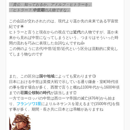
「貴公、知っておるか。アドルフ・ヒトラーを」
「ヒトラー？
中世期
の人物ですな」
この会話が交わされたのは、現代より遥か先の未来である宇宙世
紀です︎🌟
ヒトラーと言うと現在からの視点では
近代
の人物ですが、遥か未
来から見れば中世になってしまうという、つまりはそういった時
間の流れを巧みに表現した台詞なんですね👍
この例のように古代/中世/近世/近代という区分は流動的に変化し
てしまう物なのです
また、この区分は
国や地域
によっても変わります🧐
日本における中世は英傑大戦で示している通り鎌倉・室町時代頃
の事を指す場合が多く、西暦で言うと概ね1100年代から1600年頃
までの
荘園公領制の時代
が該当します⏰
一方でヨーロッパの中世は西ローマ帝国の滅亡(476年)から始ま
り、
フランソワ1世
によりルネサンスを迎えるまで(1500年代)を指
す事が多く、期間・長さ共に日本とは乖離がありますね