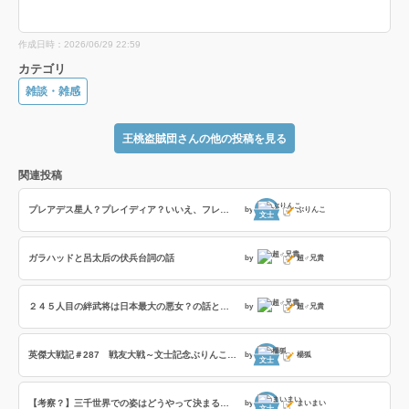
作成日時：2026/06/29 22:59
カテゴリ
雑談・雑感
王桃盗賊団さんの他の投稿を見る
関連投稿
プレアデス星人？プレイディア？いいえ、フレイディスです！
by
ぶりんこ
文士
ガラハッドと呂太后の伏兵台詞の話
by
超♂兄貴
２４５人目の絆武将は日本最大の悪女？の話とフレイディスの「撃攘の戦乙女」の８部隊撃破の効果時間検証の話
by
超♂兄貴
英傑大戦記＃287 戦友大戦～文士記念ぶりんこ戦友～の巻
by
楊狐
文士
【考察？】三千世界での姿はどうやって決まるのか
by
まいまい
文士