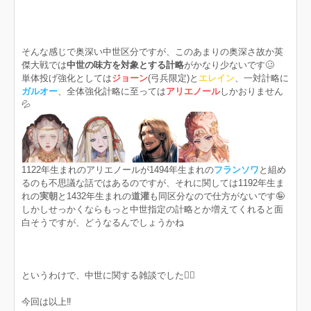
そんな感じで奥深い中世区分ですが、このあまりの奥深さ故か英
傑大戦では
中世の味方を対象とする計略
がかなり少ないです🥴
単体投げ強化としては
ジョーン
(弓兵限定)と
エレイン
、一対計略に
ガルオー
、全体強化計略に至っては
アリエノール
しかおりません
💦
1122年生まれのアリエノールが1494年生まれの
フランソワ
と組め
るのも不思議な話ではあるのですが、それに関しては1192年生ま
れの
実朝
と1432年生まれの
道灌
も同区分なので仕方がないです🤪
しかしせっかくならもっと中世指定の計略とか増えてくれると面
白そうですが、どうなるんでしょうかね
というわけで、中世に関する雑談でした🙇‍♀️
今回は以上‼️