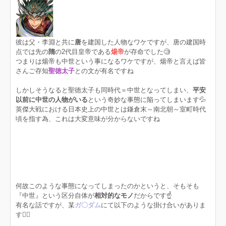
彼は父・李淵と共に
唐
を建国した人物なワケですが、唐の建国時
点では先の
隋
の2代目皇帝である
煬帝
が存命でした🧐
つまりは煬帝も中世という事になるワケですが、煬帝と言えば皆
さんご存知
聖徳太子
との文が有名ですね
しかしそうなると聖徳太子も同時代＝中世となってしまい、
平安
以前に中世の人物がいる
という奇妙な事態に陥ってしまいます💦
英傑大戦における日本史上の中世とは鎌倉末～南北朝～室町時代
頃を指す為、これは大変意味が分からないですね
何故このような事態になってしまったのかというと、そもそも
『中世』という区分自体が
相対的なモノ
だからです☝️
有名な話ですが、某
ガ〇ダム
にて以下のような掛け合いがありま
す👇🏻