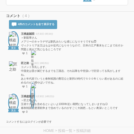
コメント
（ 4 ）
4件のコメントを全て表示する
王桃盗賊団
6月30日 0時34分
＞劉龍華さん
メアリーのキャラデザは劉氏みたいな感じになりそうですね😈
ヴィクトリア女王はもはや近代になりそうなので、日本の江戸幕末をどこまで出すか
文士
問題と併せて気になるところです
1
匠之助
6月30日 10時35分
コメント失礼します。
中国史は晋が滅亡するまでを三国志、それ以降を中世扱いで区切ってる気がします
ね。
あと年代差でいうと春秋戦国の鄭荘公と劉邦の時代で５００年くらい差があるのに組
めるのが結構やばいですね。
1
王桃盗賊団
6月30日 14時22分
＞匠之助さん
五胡十六国を含めるといよいよ1000年近い期間になってしまいますね🥴
春秋戦国は楚漢戦争まで含めているのがすごく大雑把…もとい奥深いところです
文士
0
コメントするにはログインが必要です
HOME
>
投稿一覧
> 投稿詳細