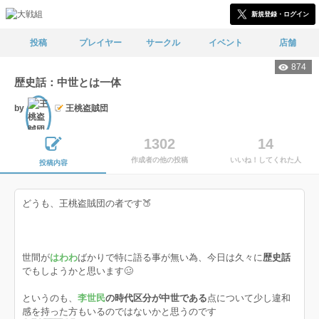
新規登録・ログイン
投稿
プレイヤー
サークル
イベント
店舗
874
歴史話：中世とは一体
by
王桃盗賊団
文士
1302
14
作成者の他の投稿
いいね！してくれた人
投稿内容
どうも、王桃盗賊団の者です🍑
世間が
はわわ
ばかりで特に語る事が無い為、今日は久々に
歴史話
でもしようかと思います🥴
というのも、
李世民
の時代区分が中世である
点について少し違和
感を持った方もいるのではないかと思うのです