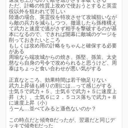
速度も上がるので敵を逃がさず撃破できる
ただ、計略の性質上攻めで使おうとすると英霊
役以外を狙われて苦しい
陸遜の場合、英霊役を特攻させて攻城狙いなが
ら敵の兵力を減らしつつ、撤退したら孫権構え
て武力と速度で逃がさず相手を撃破するのが基
本になるので、できれば開幕に敵城のゲージを
削っておきたいところ
もしくは攻め用の計略をちゃんと確保する必要
がある
周瑜なら端攻城からの焼き、孫堅、孫策、太史
慈なら自身の号令で攻められると思うけど、周
泰はちょっと食い合わせが悪い気がする
正直なところ、効果時間は若干物足りない
武力上昇値も縛りの割には…って感じがする
士気５で武力＋５、士気６で武力＋５に速度上
昇（大）、士気６に２．５コス落ちで武力＋８
に速度上昇（小）
うーん…並べてみると遜色ないのか？
この時点だと傾奇Bだったが、翌週だと同じデ
ッキで傾奇Eだった