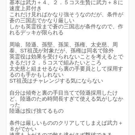
基本は武力＋４、２．５コス生贄に武力＋８に
速度上昇付き
これだけ見ればかなり強そうなのだが、条件が
蒼の三国志でかなり厳しい
しかも英霊役まで蒼の三国志が条件なので、作
れるデッキが限られる
周瑜、陸遜、孫堅、孫策、孫権、太史慈、周
泰、ST祖茂が対象だが、孫権は同名で除外
英霊役は効果を受けられないことを考えるとで
きるだけ２．５コスで組みたいところ
太史慈と組ませるなら裏の手要員として採用す
るのも手かもしれない
ST祖茂はチャレンジする気にならない
自分は傾奇と裏の手目当てで陸遜採用したけ
ど、陸遜のため時間長すぎて使える気がしなか
った
陸遜は投げ捨てるもの
条件は厳しいもののクリアしてしまえば武力＋
８がでかい