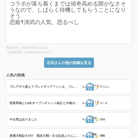
コラボが落ち着くまでは傾奇高める隙がなさそ
うなので、しばらく待機してもらうことになり
そう
恋姫☨演武の人気、恐るべし
更新日時：2026/06/24 22:43
（作成日時：2026/06/24 22:42）
石兵さんの他の投稿を見る
人気の投稿
プレアデス星人？プレイディア？いいえ、フレイディスです！
by
ぶりんこ
文士
団長昇格とLINEオープンチャット紹介と今後の戦友企画
by
さくま
文士
やる気はありました
by
佐伯
文士
英傑大戦記＃287 戦友大戦～文士記念ぶりんこ戦友～の巻
by
楊狐
文士