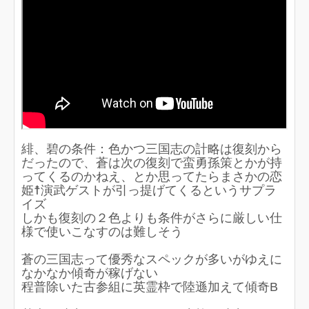
緋、碧の条件：色かつ三国志の計略は復刻から
だったので、蒼は次の復刻で蛮勇孫策とかが持
ってくるのかねえ、とか思ってたらまさかの恋
姫☨演武ゲストが引っ提げてくるというサプラ
イズ
しかも復刻の２色よりも条件がさらに厳しい仕
様で使いこなすのは難しそう
蒼の三国志って優秀なスペックが多いがゆえに
なかなか傾奇が稼げない
程普除いた古参組に英霊枠で陸遜加えて傾奇B