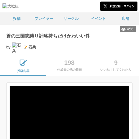
新規登録・ログイン
投稿
プレイヤー
サークル
イベント
店舗
456
蒼の三国志縛り計略持ちだけかわいい件
by
石兵
198
9
作成者の他の投稿
いいね！してくれた人
投稿内容