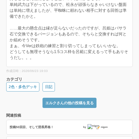
単純武力は下がっているので、松永が頑張らなきゃいけない盤面
は単純に増えましたが、平蜘蛛に頼れない相手に対する回答は準
備できたかと。
……最大の懸念点は縁が足らないだったのですが、呂姫はバサラ
石で交換できるバージョンもあるので、そちらと交換すれば何と
か組めそうです。
まぁ、今Verは鉄砲の練習と割り切ってしまってもいいかな。
どうしても無理そうなら1.5コス枠を呂範に変えるって手もありそ
うだし。。。
作成日時：2026/06/23 19:03
カテゴリ
2色・多色デッキ
日記
エルクさんの他の投稿を見る
関連投稿
投稿50回目、そして団長昇格！
by
nigon