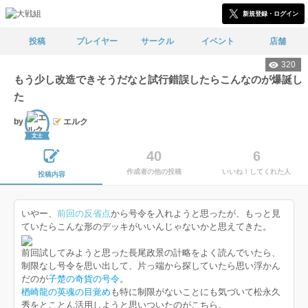
新規登録・ログイン
投稿
プレイヤー
サークル
イベント
店舗
320
もう少し改造できそうだなと試行錯誤したらこんなのが爆誕し
た
by
エルク
文士
40
6
作成者の他の投稿
いいね！してくれた人
投稿内容
いやー、
前回の反省点
から号令を入れようと思ったが、もっと見
ていたらこんな形のデッキがいいんじゃないかと思えてきた。
前回試してみようと思った長尾政景の計略をよく読んでいたら、
制限なし号令を思い出して、片っ端から探していたら思い浮かん
だのが
子楚の奇貨の号令
。
楢崎龍の英魂の目覚め
も特に制限がないことにも気づいて松永久
秀をとことん活用しようと思いついたのがこちら。