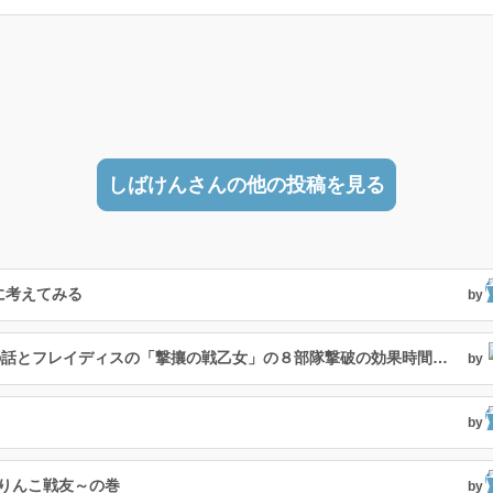
しばけんさんの他の投稿を見る
に考えてみる
by
２４５人目の絆武将は日本最大の悪女？の話とフレイディスの「撃攘の戦乙女」の８部隊撃破の効果時間検証の話
by
by
ぶりんこ戦友～の巻
by