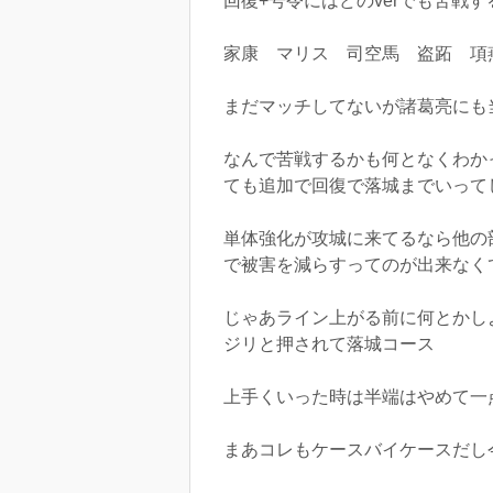
回復+号令にはどのverでも苦戦
家康 マリス 司空馬 盗跖 項
まだマッチしてないが諸葛亮にも
なんで苦戦するかも何となくわか
ても追加で回復で落城までいって
単体強化が攻城に来てるなら他の
で被害を減らすってのが出来なく
じゃあライン上がる前に何とかし
ジリと押されて落城コース
上手くいった時は半端はやめて一
まあコレもケースバイケースだし