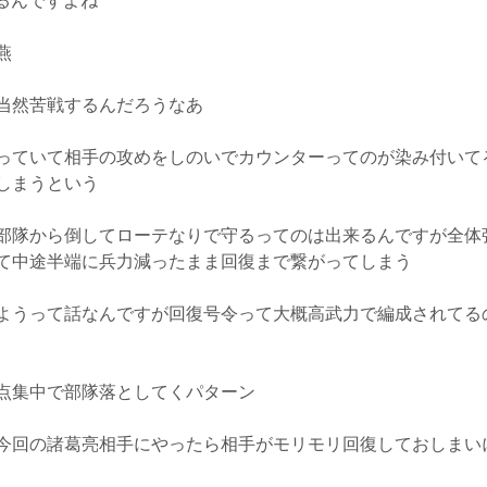
するんですよね
燕
当然苦戦するんだろうなあ
っていて相手の攻めをしのいでカウンターってのが染み付いて
しまうという
部隊から倒してローテなりで守るってのは出来るんですが全体
て中途半端に兵力減ったまま回復まで繋がってしまう
ようって話なんですが回復号令って大概高武力で編成されてる
点集中で部隊落としてくパターン
今回の諸葛亮相手にやったら相手がモリモリ回復しておしまい