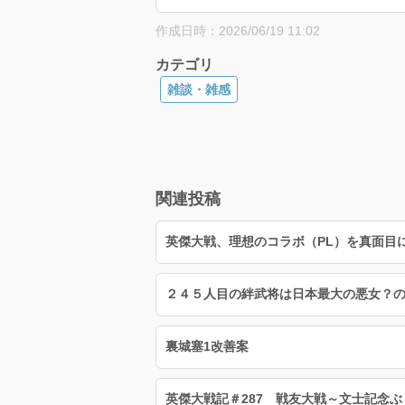
作成日時：2026/06/19 11:02
カテゴリ
雑談・雑感
関連投稿
英傑大戦、理想のコラボ（PL）を真面目
裏城塞1改善案
英傑大戦記＃287 戦友大戦～文士記念