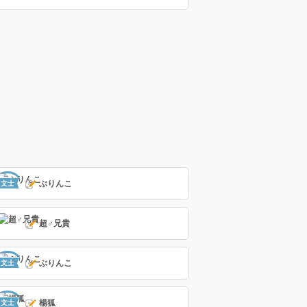
ぶりんこ
文士
超♂兄貴
ぶりんこ
文士
楊狐
文士