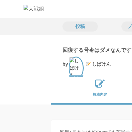
投稿
プ
回復する号令はダメなんです
by
しばけん
文士
投稿内容