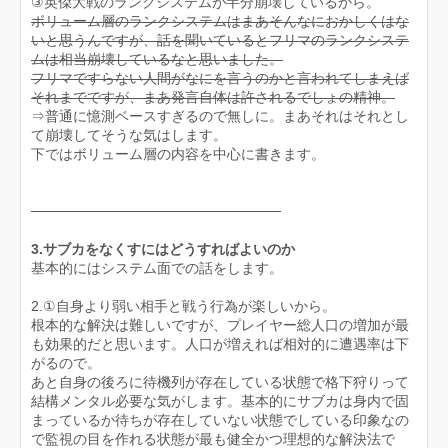
③英傑大戦のランクシステムが半分崩壊しているから。
ボリューム層のランクシステムはまあそんなにおかしくはな
いと思うんですが、話を聞いているとフリマのランクシステ
ムは相当崩壊しているなと思いました。
フリマですらない人間がなにを言うのかと言われてしまえば
それまでですが、まあ発言自体は許されるでしょの精神。
⇒普通に憶測ベースすぎるので無しに。まあそれはそれとし
て崩壊してそうな気はします。
下ではボリューム層の内容を中心に書きます。
─────────────────────────
3.サブカをなくすにはどうすればよいのか
基本的にはシステム面での話をします。
2.①自身より弱い相手と戦う行為が楽しいから。
根本的な解決は難しいですが、プレイヤー総人口の増加が最
も効果的だと思います。人口が増えれば相対的に遭遇率は下
がるので。
あと自身の後ろに待機列が存在している状態で格下狩りって
結構メンタル必要な気がします。基本的にサブカは身内で固
まっているか待ちが存在していない状態でしている印象なの
で監視の目を作れる状態が最も健全かつ理想的な解決法で