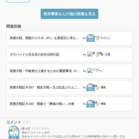
桜井華奈さんの他の投稿を見る
関連投稿
英傑大戦、理想のコラボ（PL）を真面目に考えてみる
by
ぶりんこ
文士
ガラハッドと呂太后の伏兵台詞の話
by
超♂兄貴
英傑大戦：中級者が上達するための重要事項（Copilot）
by
ごーし
英傑大戦記＃287 戦友大戦～文士記念ぶりんこ戦友～の巻
by
楊狐
文士
英傑大戦記＃285 戦祭り「樊城の戦い」の巻
by
楊狐
文士
コメント
（ 3 ）
ゆっけ
6月19日 0時40分
初めてコメントします。
自分もマッチングについては主に人口を増やすことが根本解決に向かうと思ってま
文士