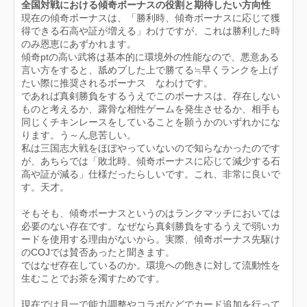
全国対戦における傾奇ボーナスの役割と期待したい方向性
現在の傾奇ボーナスは、「勝利時、傾奇ボーナスに応じて獲
得できる石高や証が増える」わけですが、これは勝利した時
のみ恩恵にあずかれます。
傾奇ptの高い武将は基本的に環境外の性能なので、悪意ある
言い方をすると、舐めプした上で勝てる≒早くランクを上げ
たい際に推奨されるボーナス なわけです。
であれば真剣勝負をするうえでこのボーナスは、存在しない
ものと考えるか、露骨な相性ゲームを発生させるか、相手も
同じくチキンレースをしていることを願うかのいずれかにな
ります。う～ん息苦しい。
私は三国志大戦をほぼやっていないので知らなかったのです
が、あちらでは「敗北時、傾奇ボーナスに応じて減少する石
高や証が減る」仕様だったらしいです。これ、非常に良いで
す。天才。
そもそも、傾奇ボーナスというのはランクマッチにおいては
必要のない存在です。なぜなら真剣勝負をするうえで弱いカ
ードを使用する理由がないから。実際、傾奇ボーナス先駆け
のCOJでは賛否あったと聞きます。
ではなぜ存在しているのか。環境への飽きに対して流動性を
生むことでお茶を濁すためです。
現在では月一で能力調整やコラボなどでカード追加を行って