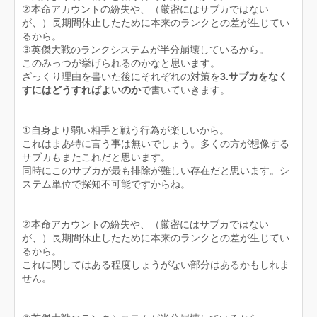
②本命アカウントの紛失や、（厳密にはサブカではない
が、）長期間休止したために本来のランクとの差が生じてい
るから。
③英傑大戦のランクシステムが半分崩壊しているから。
このみっつが挙げられるのかなと思います。
ざっくり理由を書いた後にそれぞれの対策を
3.サブカをなく
すにはどうすればよいのか
で書いていきます。
①自身より弱い相手と戦う行為が楽しいから。
これはまあ特に言う事は無いでしょう。多くの方が想像する
サブカもまたこれだと思います。
同時にこのサブカが最も排除が難しい存在だと思います。シ
ステム単位で探知不可能ですからね。
②本命アカウントの紛失や、（厳密にはサブカではない
が、）長期間休止したために本来のランクとの差が生じてい
るから。
これに関してはある程度しょうがない部分はあるかもしれま
せん。