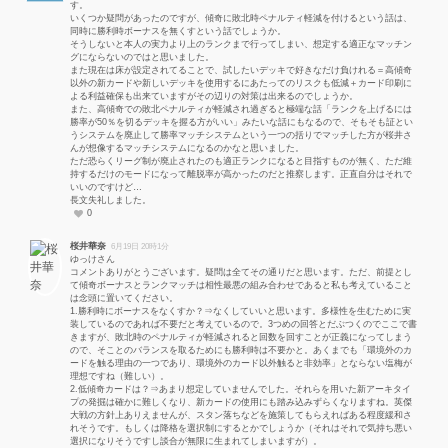
す。
いくつか疑問があったのですが、傾奇に敗北時ペナルティ軽減を付けるという話は、
同時に勝利時ボーナスを無くすという話でしょうか。
そうしないと本人の実力より上のランクまで行ってしまい、想定する適正なマッチン
グにならないのではと思いました。
また現在は床が設定されてることで、試したいデッキで好きなだけ負けれる＝高傾奇
以外の新カードや新しいデッキを使用するにあたってのリスクも低減＋カード印刷に
よる利益確保も出来ていますがその辺りの対策は出来るのでしょうか。
また、高傾奇での敗北ペナルティが軽減され過ぎると極端な話「ランクを上げるには
勝率が50％を切るデッキを握る方がいい」みたいな話にもなるので、そもそも証とい
うシステムを廃止して勝率マッチシステムという一つの括りでマッチした方が桜井さ
んが想像するマッチシステムになるのかなと思いました。
ただ恐らくリーグ制が廃止されたのも適正ランクになると目指すものが無く、ただ維
持するだけのモードになって離脱率が高かったのだと推察します。正直自分はそれで
いいのですけど…
長文失礼しました。
0
桜井華奈
6月19日 20時1分
ゆっけさん
コメントありがとうございます。疑問は全てその通りだと思います。ただ、前提とし
て傾奇ボーナスとランクマッチは相性最悪の組み合わせであると私も考えていること
は念頭に置いてください。
1.勝利時にボーナスをなくすか？⇒なくしていいと思います。多様性を生むために実
装しているのであれば不要だと考えているので。3つめの回答とだぶつくのでここで書
きますが、敗北時のペナルティが軽減されると回数を回すことが正義になってしまう
ので、そことのバランスを取るためにも勝利時は不要かと。あくまでも「環境外のカ
ードを触る理由の一つであり、環境外のカード以外触ると非効率」とならない塩梅が
理想ですね（難しい）。
2.低傾奇カードは？⇒あまり想定していませんでした。それらを用いた新アーキタイ
プの発掘は確かに難しくなり、新カードの使用にも踏み込みずらくなりますね。英傑
大戦の方針上ありえませんが、スタン落ちなどを施策してもらえればある程度緩和さ
れそうです。もしくは降格を選択制にするとかでしょうか（それはそれで気持ち悪い
選択になりそうですし談合が無限に生まれてしまいますが）。