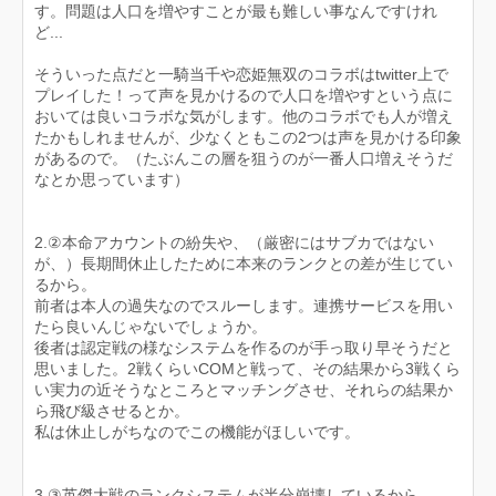
す。問題は人口を増やすことが最も難しい事なんですけれ
ど...
そういった点だと一騎当千や恋姫無双のコラボはtwitter上で
プレイした！って声を見かけるので人口を増やすという点に
おいては良いコラボな気がします。他のコラボでも人が増え
たかもしれませんが、少なくともこの2つは声を見かける印象
があるので。（たぶんこの層を狙うのが一番人口増えそうだ
なとか思っています）
2.②本命アカウントの紛失や、（厳密にはサブカではない
が、）長期間休止したために本来のランクとの差が生じてい
るから。
前者は本人の過失なのでスルーします。連携サービスを用い
たら良いんじゃないでしょうか。
後者は認定戦の様なシステムを作るのが手っ取り早そうだと
思いました。2戦くらいCOMと戦って、その結果から3戦くら
い実力の近そうなところとマッチングさせ、それらの結果か
ら飛び級させるとか。
私は休止しがちなのでこの機能がほしいです。
3.③英傑大戦のランクシステムが半分崩壊しているから。