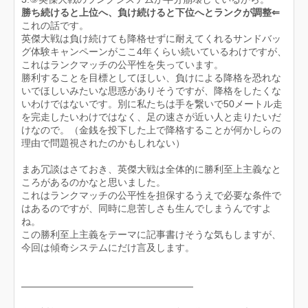
勝ち続けると上位へ、負け続けると下位へとランクが調整⇐
これの話です。
英傑大戦は負け続けても降格せずに耐えてくれるサンドバッ
グ体験キャンペーンがここ4年くらい続いているわけですが、
これはランクマッチの公平性を失っています。
勝利することを目標としてほしい、負けによる降格を恐れな
いでほしいみたいな思惑がありそうですが、降格をしたくな
いわけではないです。別に私たちは手を繋いで50メートル走
を完走したいわけではなく、足の速さが近い人と走りたいだ
けなので。（金銭を投下した上で降格することが何かしらの
理由で問題視されたのかもしれない）
まあ冗談はさておき、英傑大戦は全体的に勝利至上主義なと
ころがあるのかなと思いました。
これはランクマッチの公平性を担保するうえで必要な条件で
はあるのですが、同時に息苦しさも生んでしまうんですよ
ね。
この勝利至上主義をテーマに記事書けそうな気もしますが、
今回は傾奇システムにだけ言及します。
─────────────────────────