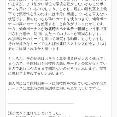
いますが、より細かい単位で環境を動かしたいからこのボー
ナスを用いているのでしょう。しかし、現在の勝利至上主義
下では流動性を生みだすには十分に機能していると言えない
状態です。勝ちたいなら強いカードを使うべきで、傾奇ボー
ナスの高いカードを使用すること自体がリスクだからです。
一方、傾奇ボーナスが
敗北時のペナルティ軽減
という形で運
用された場合、使用にあたってのリスクが軽減されます。こ
れは環境外のカードを用いて研究する動機にもなりますし、
それが好みなカードであれば敗北時のストレスが今よりもは
るかに軽減されるかと思います。
もちろん、その結果はおそらく真剣勝負感が大きく薄れてし
まうので、全国対戦を競技性の高いモードと公式が捉えてい
るのであれば今のままで問題ないのだろうと思います。非常
に勝利至上主義で良いと思います。
個人的には全国対戦モードに競技性を求めていないので傾奇
ボーナスは敗北時の数値調整に用いられてほしいですね。
─────────────────────────
話が大きく逸れてしまいました。