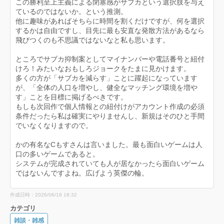
この勝利至上主義による閉塞感がサブカという選択肢を与え
ているのではないか。という推測。
他に趣味があればそちらに時間を割くだけですが、何を選択
するかは自由ですし、目先に最も安直な発散方法があるなら
飛びつくのも不思議ではないなと私も思います。
ところでサブカ抑制案としてマイナンバーや電話番号と紐付
けろ！みたいなおもしろジョークをたまに見かけます。
多くの方が「サブカを減らす」ことに躍起になっています
が、「全体の人口を増やし、健全なマッチング環境を増や
す」ことを目標に掲げるべきです。
もしも次回作で個人情報との紐付けがアカウント作成の必須
条件だったら私は確実にやりませんし、新規はそのひと手間
でいなくなりますので。
かの有名なCもすさんは言いました。最も面白いゲームは人
口の多いゲームであると。
システムが完成されていても人が居なかったら面白いゲーム
ではないんですよね。広げよう英傑の輪。
作成日時：2026/06/18 18:32
カテゴリ
雑談・雑感