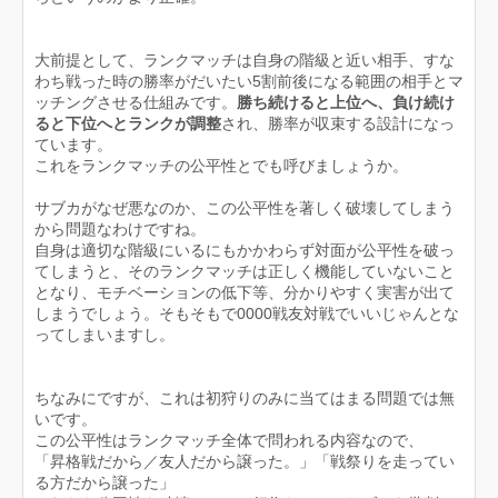
大前提として、ランクマッチは自身の階級と近い相手、すな
わち戦った時の勝率がだいたい5割前後になる範囲の相手とマ
ッチングさせる仕組みです。
勝ち続けると上位へ、負け続け
ると下位へとランクが調整
され、勝率が収束する設計になっ
ています。
これをランクマッチの公平性とでも呼びましょうか。
サブカがなぜ悪なのか、この公平性を著しく破壊してしまう
から問題なわけですね。
自身は適切な階級にいるにもかかわらず対面が公平性を破っ
てしまうと、そのランクマッチは正しく機能していないこと
となり、モチベーションの低下等、分かりやすく実害が出て
しまうでしょう。そもそもで0000戦友対戦でいいじゃんとな
ってしまいますし。
ちなみにですが、これは初狩りのみに当てはまる問題では無
いです。
この公平性はランクマッチ全体で問われる内容なので、
「昇格戦だから／友人だから譲った。」「戦祭りを走ってい
る方だから譲った」