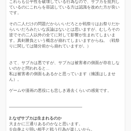
これらも公平性を破壊している行為なので、サブカを批判し
ているのにこれらを容認している方は認識を改めた方が良い
です。
その二人だけの問題だからいいだろとか戦祭りはお祭りだか
らいいだろみたいな反論はないとは思いますが、むしろその
逆でその二人以外の全てに対して影響が生まれてしまいま
す。真剣勝負という概念が崩れてしまいますからね。（戦祭
りに関しては随分前から崩れていますが。）
さて、サブカは悪ですが、サブカは被害者の側面が存在しな
いのかと問われると...
私は被害者の側面もあるかと思っています（擁護はしませ
ん）。
ゲームや漫画の悪役にも悲しき過去くらいの感覚です。
─────────────────────────
2.なぜサブカは生まれるのか
大まかに三通りあるのかなと思います。
①自身より弱い相手と戦う行為が楽しいから。