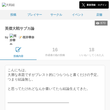
新規登録・ログイン
投稿
プレイヤー
サークル
イベント
店舗
870
英傑大戦サブカ論
by
桜井華奈
16
18
作成者の他の投稿
いいね！してくれた人
投稿内容
こんにちは。
大層な表題ですがブレスト的につらつらと書くだけの予定。
つまり結論無し。
と思ってたけれどなんか書いてたら結論生えてきた。
─────────────────────────