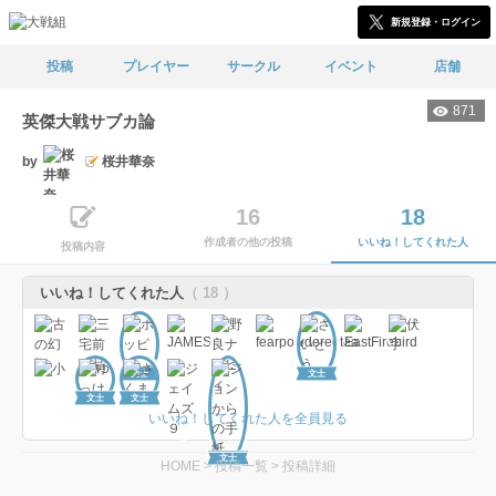
新規登録・ログイン
投稿
プレイヤー
サークル
イベント
店舗
871
英傑大戦サブカ論
by
桜井華奈
16
18
作成者の他の投稿
いいね！してくれた人
投稿内容
いいね！してくれた人
（ 18 ）
文士
文士
文士
文士
いいね！してくれた人を全員見る
文士
HOME
>
投稿一覧
>
投稿詳細