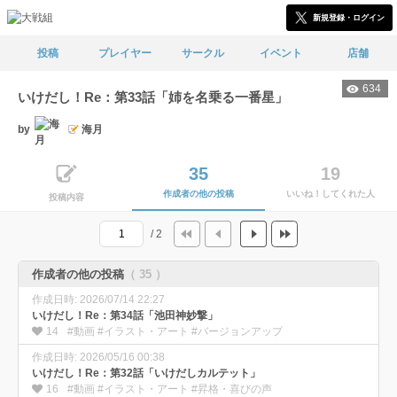
新規登録・ログイン
投稿
プレイヤー
サークル
イベント
店舗
634
いけだし！Re：第33話「姉を名乗る一番星」
by
海月
35
19
作成者の他の投稿
いいね！してくれた人
投稿内容
/ 2
作成者の他の投稿
（ 35 ）
作成日時: 2026/07/14 22:27
いけだし！Re：第34話「池田神妙撃」
14
#動画 #イラスト・アート #バージョンアップ
作成日時: 2026/05/16 00:38
いけだし！Re：第32話「いけだしカルテット」
16
#動画 #イラスト・アート #昇格・喜びの声