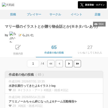
新規登録・ログイン
投稿
プレイヤー
サークル
イベント
店舗
664
マリー様のイラストとか贈り物会話とか(※ネタバレあり)
by
らぶいた
65
27
作成者の他の投稿
いいね！してくれた人
投稿内容
/ 4
作成者の他の投稿
（ 65 ）
作成日時: 2026/07/31 10:35
水滸伝展行ってきたよ&イラストlog
30
#イラスト・アート #雑談・雑感 #日記
作成日時: 2026/05/14 21:28
アリエノールちゃん絆になったよ&チーム活動報告✨
29
#雑談・雑感 #日記