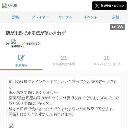
新規登録・ログイン
投稿
プレイヤー
サークル
イベント
店舗
388
腕が未熟で水滸伝が使いきれず
by
sskkr70
21
10
作成者の他の投稿
いいね！してくれた人
投稿内容
前回の投稿でメインデッキどしたいと言ってた水滸伝デッキです
が
腕が未熟で負けまくりました。
宿星3枚は序盤の武力がキツくて外膜押されてそのままズルズルで
取り返せず負けが多くて。
縁は水滸伝で使いきったのでたまたま引いた司馬空で遊びます。
関勝引けたらまた水滸伝であそびます。