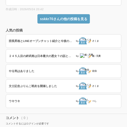
作成日時：2026/05/24 20:42
sskkr70さんの他の投稿を見る
人気の投稿
団長昇格とLINEオープンチャット紹介と今後の戦友企画
by
さくま
文士
２４５人目の絆武将は日本最大の悪女？の話とフレイディスの「撃攘の戦乙女」の８部隊撃破の効果時間検証の話
by
超♂兄貴
やる気はありました
by
佐伯
文士
文士記念ぶりんこ戦友を開催しました
by
さくま
文士
ウキウキ
by
べし
文士
コメント
（ 0 ）
コメントするにはログインが必要です