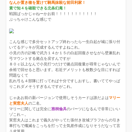
なんか置き槍を置けて騎馬抹殺な前田利家！
素で知４を確殺できる北条幻庵！
戦国ばっかじゃねーかお前！！！！！！！！！！！
ぶっちゃけこんな感じで
こんな感じで多分セットアップ終わったら一生白起が城に張り付
いてるデッキが完成するんですよねこれ。
小見の方の計略で武力１４か１５の白起回復させながら壁兼乱れ
弓マウントする拠点を戻すんですが
８０ｃ以上なんで小見打つだけで拠点回復量が尋常じゃないんで
余裕で回せると思います。右近デメリットも枚数少な目にすれば
問題なくて
乱れ弓も４部隊に打ってれば十分ですしおすし。書いててやっぱ
りこれダメそうすぎるんですがこれ。
じゃあお前の新バージョンで使用しそうカードは誰だよは
マリー
と実窓夫人
の二名。
マリーに関しては完全に
雅桐倫具
のパーツになるんで非常にいい
ゾこれ～。
実窓夫人はこれまで義久がやってた張付き攻城プラフからの引き
車打ちで殲滅をこっちを打って士気差作成になりそうだなって言
う皮算用。