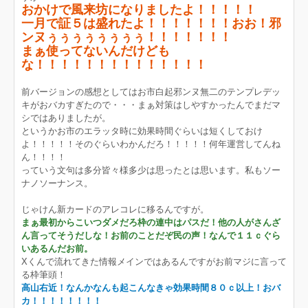
おかけで風来坊になりましたよ！！！！！
一月で証５は盛れたよ！！！！！！！おお！邪
ンヌぅぅぅぅぅぅぅぅ！！！！！！！
まぁ使ってないんだけども
な！！！！！！！！！！！！！！
前バージョンの感想としてはお市白起邪ンヌ無二のテンプレデッ
キがおバカすぎたので・・・まぁ対策はしやすかったんでまだマ
シではありましたが。
というかお市のエラッタ時に効果時間ぐらいは短くしておけ
よ！！！！！そのぐらいわかんだろ！！！！！何年運営してんね
ん！！！！
っていう文句は多分皆々様多少は思ったとは思います。私もソー
ナノソーナンス。
じゃけん新カードのアレコレに移るんですが。
まぁ最初からこいつダメだろ枠の連中はパスだ！他の人がさんざ
ん言ってそうだしな！お前のことだぞ民の声！なんで１１ｃぐら
いあるんだお前。
Xくんで流れてきた情報メインではあるんですがお前マジに言って
る枠筆頭！
高山右近！なんかなんも起こんなきゃ効果時間８０ｃ以上！おバ
カ！！！！！！！！