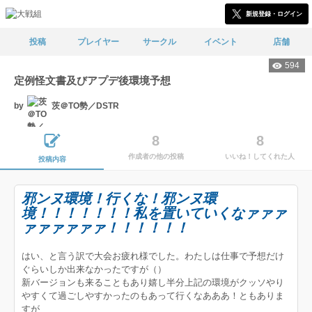
新規登録・ログイン
投稿
プレイヤー
サークル
イベント
店舗
594
定例怪文書及びアプデ後環境予想
by
茨＠TO勢／DSTR
8
8
作成者の他の投稿
いいね！してくれた人
投稿内容
邪ンヌ環境！行くな！邪ンヌ環
境！！！！！！！私を置いていくなァァァ
ァァァァァァ！！！！！！
はい、と言う訳で大会お疲れ様でした。わたしは仕事で予想だけ
ぐらいしか出来なかったですが（）
新バージョンも来ることもあり嬉し半分上記の環境がクッソやり
やすくて過ごしやすかったのもあって行くなあああ！ともありま
すが