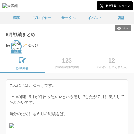
新規登録・ログイン
投稿
プレイヤー
サークル
イベント
店舗
287
6月戦績まとめ
by
ゆっけ
文士
123
12
作成者の他の投稿
いいね！してくれた人
投稿内容
こんにちは、ゆっけです。
いつの間に6月が終わったんやという感じでしたが７月に突入して
たみたいです。
自分のためにも６月の戦績をば。