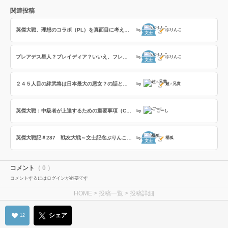
関連投稿
英傑大戦、理想のコラボ（PL）を真面目に考えてみる
by
ぶりんこ
文士
プレアデス星人？プレイディア？いいえ、フレイディスです！
by
ぶりんこ
文士
２４５人目の絆武将は日本最大の悪女？の話とフレイディスの「撃攘の戦乙女」の８部隊撃破の効果時間検証の話
by
超♂兄貴
英傑大戦：中級者が上達するための重要事項（Copilot）
by
ごーし
英傑大戦記＃287 戦友大戦～文士記念ぶりんこ戦友～の巻
by
楊狐
文士
コメント
（ 0 ）
コメントするにはログインが必要です
HOME
>
投稿一覧
> 投稿詳細
シェア
12