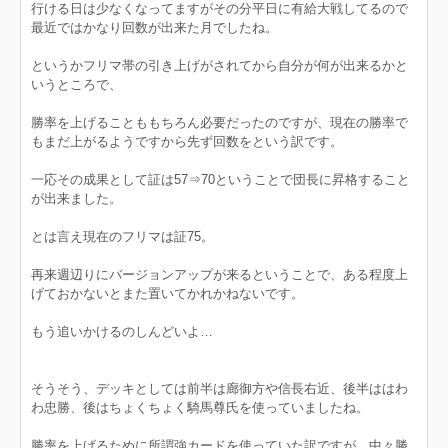
行ける日は少なくなってますがその分平日に有給大戦してるので
最近ではかなり回数が出来た月でしたね。
というかフリマ帯の引き上げがされてから自分が何が出来るかと
いうところで、
勝率を上げることももちろん必要だったのですが、現在の勝率で
もまだ上がるようですから先ず回数をという訳です。
一応その成果として証は57⇒70ということで団長に昇格すること
が出来ました。
とは言え現在のフリマは証75。
再来週辺りにバージョンアップが来るということで、ある程度上
げておかないとまた置いてかれかねないです。
もう追いかけるのしんどいよ…
そうそう、デッキとしては前半は廊御方や信長右近、後半ははわ
わ忠勝、後はちょくちょく騎馬尊氏を使っていましたね。
勝率を上げるために所謂強カードを使っていた訳ですが、中々勝