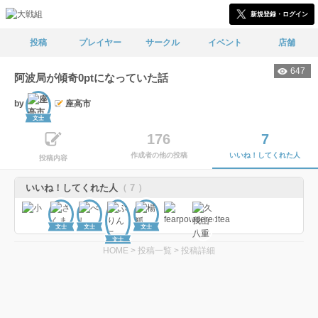
新規登録・ログイン
投稿
プレイヤー
サークル
イベント
店舗
647
阿波局が傾奇0ptになっていた話
by
座高市
文士
176
7
作成者の他の投稿
いいね！してくれた人
投稿内容
いいね！してくれた人
（ 7 ）
文士
文士
文士
文士
HOME
>
投稿一覧
>
投稿詳細