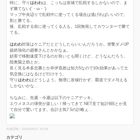
特に、守り
はわわ
は、こっちは攻城で乱戦するしかないので、ま
ず勝てない(´・ω・`)
マップ中央辺りで乱戦中に使ってくる場合は逃げればいいので、
割と勝てる。
後、乱戦する前に使ってくる人も。1回無視してカウンターで勝て
てる。
はわわ
対策はケニアだとどうしたらいいんだろうか。突撃ダメUP
超絶強化の趙奢さんとかかなぁ。
妨害で移動速度下げるのが良いとも聞くけど、どうなんだろう。
陸奥陽之助とか。
良く見る本多忠勝とか井伊直政は知力5なので10c効果があって士
気交換にはなるけど行けそう。
守り
はわわ
はどうしよう。無理に攻城行かず、覇道でダメ与える
しかないかな…
ちなみに、先週・今週は以下のケニアデッキ。
エウメネスの弾突が楽しい！帰ってきて.NET見て短計9回とか見
て自分で驚いてます。合計士気7.5の計略ぇ…
作成日時：2026/06/27 20:06
カテゴリ