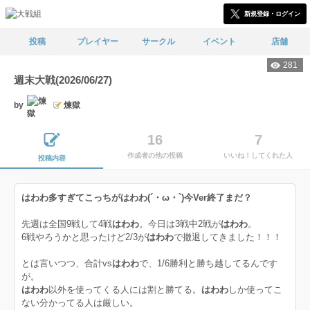
新規登録・ログイン
投稿
プレイヤー
サークル
イベント
店舗
281
週末大戦(2026/06/27)
by
煉獄
16
7
作成者の他の投稿
いいね！してくれた人
投稿内容
はわわ多すぎてこっちがはわわ(´・ω・`)
今Ver終了まだ？
先週は全国9戦して4戦
はわわ
。今日は3戦中2戦が
はわわ
。
6戦やろうかと思ったけど2/3が
はわわ
で撤退してきました！！！
とは言いつつ、合計vs
はわわ
で、1/6勝利と勝ち越してるんです
が。
はわわ
以外を使ってくる人には割と勝てる。
はわわ
しか使ってこ
ない分かってる人は厳しい。