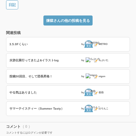
日記
煉獄さんの他の投稿を見る
関連投稿
3.5.0Fくらい
by
METRO
文士
水滸伝展行ってきたよ&イラストlog
by
らぶいた
投稿50回目、そして団長昇格！
by
nigon
やる気はありました
by
佐伯
文士
サマーテイスティー（Summer Tasty）
by
ぶりんこ
文士
コメント
（ 0 ）
コメントするにはログインが必要です