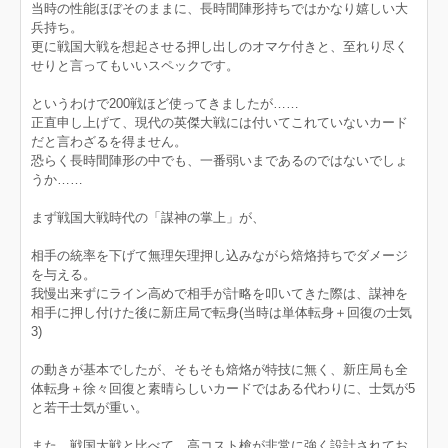
当時の性能ほぼそのままに、長時間陣形持ちではかなり嬉しい大
兵持ち。
更に戦国大戦を想起させる押し出しのオマケ付きと、至れり尽く
せりと言ってもいいスペックです。
というわけで200戦ほど使ってきましたが……
正直申し上げて、現代の英傑大戦には付いてこれていないカード
だと言わざるを得ません。
恐らく長時間陣形の中でも、一番弱いまであるのではないでしょ
うか……
まず戦国大戦時代の「謀神の掌上」が、
相手の統率を下げて無理矢理押し込みながら焙烙持ちでダメージ
を与える。
我慢出来ずにライン高めで相手が計略を叩いてきた際は、謀神を
相手に押し付けた後に新庄局で転身(当時は単体転身＋回復の士気
3)
の動きが基本でしたが、そもそも焙烙が特技に無く、新庄局も全
体転身＋徐々回復と素晴らしいカードではある代わりに、士気が5
と若干士気が重い。
また、戦国大戦と比べて、高コスト槍が非常に強く設計されてお