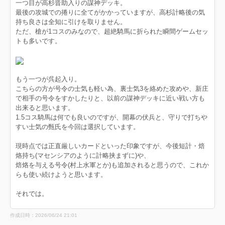
一つ目が高杉晋助入りの謀神デッキ。
最後の攻城での捲りに全てがかかっていますが、高杉計略後の気
持ち良さは全知に引けを取りません。
ただ、槍が1コスのみなので、超絶騎馬に折られた瞬間ゲームセッ
トも多いです。
もう一つが呉起入り。
こちらの方が号令の士気も軽い為、裏士気3を絡めた攻めや、新庄
で相手の号令をすかしたりと、以前の謀神デッキに近い戦い方も
出来ると思います。
1.5コス騎馬は何でも良いのですが、開幕の伏兵と、守りで打ちや
すい士気の甄氏を今回は選択しています。
現時点では正直厳しいカードといった印象ですが、今後短計・焙
烙持ち(マセンシアのように計略挟まずに)や、
焙烙を与える号令(村上水軍とか)も追加されると思うので、これか
らも使い続けようと思います。
それでは。
作成日時：2026/06/24 21:01