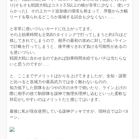
り(そもそも戦国大戦はコスト3.5以上の槍が非常に少なく、使いづ
らかった)、その上カード追加後の環境も相まって、序盤から大幅
リードを取られるどころか落城する試合も少なくない……
と非常に使いづらいカードに仕上がってます。
その上効果時間も士気8のタイミングで打ってしまうと約17cほど
残してきれてしまうので、相手の最初の攻めに対して高いライン
で計略を打ってしまうと、後半捲りきれず負ける可能性があるの
も使いづらい。
戦国大戦に合わせるのであれば効果時間永続でもバチは当たらな
いと思うのですが……
と、ここまでデメリットばかりを上げてきましたが、全知・謀聖
と比べると攻城力や最高武力では全く敵わないものの、
知力低下した部隊をおつやの方の火牛で焼いたり、ライン上げの
際に相手の捨て駒部隊を謀神で無理矢理押し込むといった柔軟な
対応がしやすいのはメリットだと感じてはいます。
最後に私が現在使用している謀神デッキですが、現時点では2パタ
ーン。