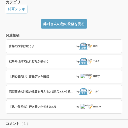
カテゴリ
緋軍デッキ
緋村さんの他の投稿を見る
関連投稿
曹操の探求は続くよ
by
佐伯
文士
戦祭りは呉で乱れ打ちが強そう
by
エルク
文士
【初心者向け】曹操デッキ編成
by
飛騨守
恋姫曹操の計略の性質を考えると2騎兵という選択肢もあるのでは？
by
エルク
文士
【祝・紫昇格】行き着いた答えは4枚
by
sskkr70
コメント
（ 1 ）