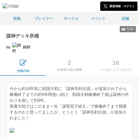
新規登録・ログイン
投稿
プレイヤー
サークル
イベント
店舗
576
謀神デッキ所感
by
緋村
2
16
作成者の他の投稿
いいね！してくれた人
投稿内容
今から約14年前に戦国大戦に「謀神毛利元就」が追加されてから
稼働終了までの約5年間使い続け、戦国大戦稼働終了後は謀神の代
わりを探して約9年。
英傑大戦ではこのまま一生「謀聖尼子経久」で稼働終了まで我慢
するのかと思ってましたが、とうとう「謀神毛利元就」が追加さ
れました！