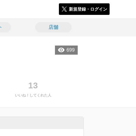
新規登録・ログイン
ト
店舗
699
13
いいね！してくれた人