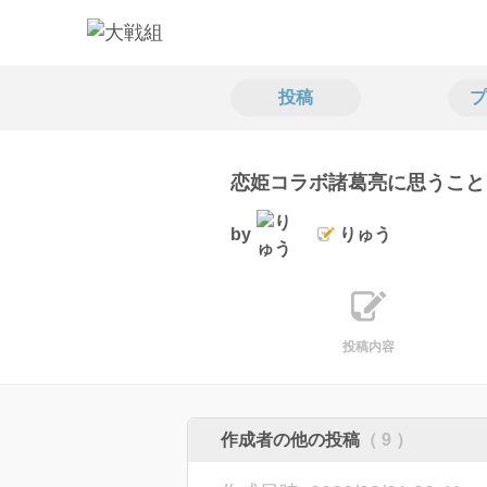
投稿
プ
恋姫コラボ諸葛亮に思うこと
by
りゅう
投稿内容
作成者の他の投稿
（ 9 ）