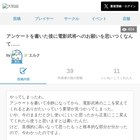
新規登録・ログイン
投稿
プレイヤー
サークル
イベント
店舗
404
アンケートを書いた後に電影武将へのお願いを思いつくなん
て……
by
エルク
文士
39
11
作成者の他の投稿
いいね！してくれた人
投稿内容
やってしまったわ。
アンケートを書いて冷静になってから、電影武将のここを変えて
くれるとありがたいっていう要望が見つかってしまった。
いや、今のままだと少し使いにくいと思ったから正直にここ変え
てくれたら使うと思いますとは書いたんだ。
けど、直感的に高いなって思ったもっと根本的な部分が分かった
ので、今わかったのですよ。