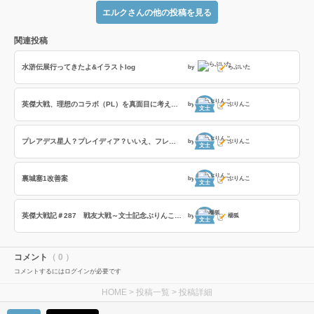
エルクさんの他の投稿を見る
関連投稿
水滸伝展行ってきたよ&イラストlog
by
らぶいた
英傑大戦、理想のコラボ（PL）を真面目に考えてみる
by
ぶりんこ
文士
プレアデス星人？プレイディア？いいえ、フレイディスです！
by
ぶりんこ
文士
裏城塞1改善案
by
ぶりんこ
文士
英傑大戦記＃287 戦友大戦～文士記念ぶりんこ戦友～の巻
by
楊狐
文士
コメント
（ 0 ）
コメントするにはログインが必要です
HOME
>
投稿一覧
> 投稿詳細