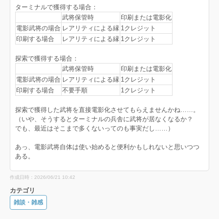
ターミナルで獲得する場合：
武将保管時
印刷または電影化
電影武将の場合
レアリティによる縁
1クレジット
印刷する場合
レアリティによる縁
1クレジット
探索で獲得する場合：
武将保管時
印刷または電影化
電影武将の場合
レアリティによる縁
1クレジット
印刷する場合
不要手順
1クレジット
探索で獲得した武将を直接電影化させてもらえませんかね……。
（いや、そうするとターミナルの兵舎に武将が居なくなるか？
でも、最近はそこまで多くないってのも事実だし……）
あっ、電影武将自体は使い始めると便利かもしれないと思いつつ
ある。
作成日時：2026/06/21 10:42
カテゴリ
雑談・雑感