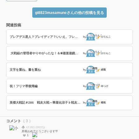
gi8823masamuneさんの他の投稿を見る
関連投稿
プレアデス星人？プレイディア？いいえ、フレイディスです！
by
ぶりんこ
文士
大戦組の管理者やりやがったな！＆❀遊楽遊戯❀（PL2枚必須）に参加
by
ぶりんこ
文士
文字を重ね、書を重ね
by
緑龍
文士
祝！フリマ帯復帰編
by
ゆっけ
文士
英傑大戦記＃286 戦友大戦～華屋化涼子♭戦友～の巻
by
楊狐
文士
コメント
（ 3 ）
小
6月19日 22時57分
昇格おめでとうございます🎊
1