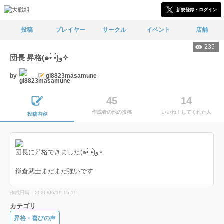
新規登録・ログイン
投稿
プレイヤー
サークル
イベント
店舗
235
団長 昇格(๑•̀ •́)و✧
by
gi8823masamune
45
14
作成者の他の投稿
いいね！してくれた人
投稿内容
団長に昇格できました(๑•̀ •́)و✧
鎌倉武士まだまだ強いです
作成日時：2026/06/19 15:19
カテゴリ
昇格・喜びの声