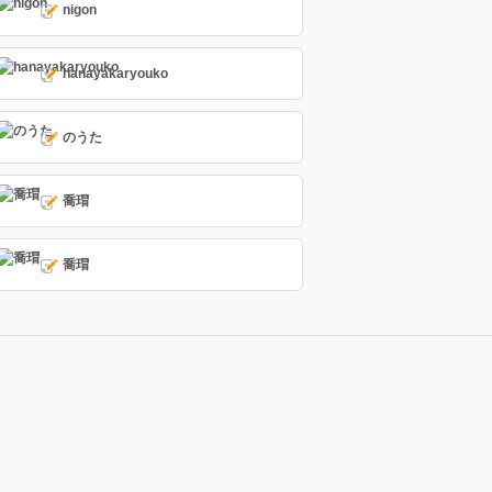
nigon
hanayakaryouko
のうた
喬瑁
喬瑁