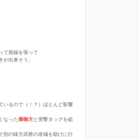
って前線を張って
きが出来そう。
ているので（！？）ほとんど影響
くなった
廊御方
と突撃タッグを組
で別の味方武将の攻城を助けに行