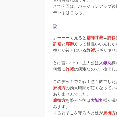
皆様お疲れ様です。
さて今回は、バージョンアップ後
デッキはこちら。
よーーーく見ると
霧隠才蔵
→
許褚
許褚
と
廊御方
って相性いいんじゃ
横とか後ろにいる
許褚
がギリギリ
とは言いつつ、主人公は
大嶽丸
様
何気に
許褚
は疾駆なので、槍消し
このデッキで２戦１勝１敗でした
廊御方
の効果時間が短くなってい
ありませんでした。
廊御方
を撃った後は
大嶽丸
様が渾
みます。
するとそこを守ろうと槍が
廊御方