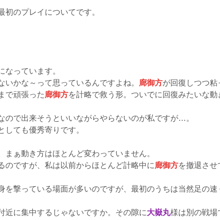
最初のプレイについてです。
になっています。
ないかな～って思っているんですよね。
廊御方
が回復しつつ粘
まで頑張った
廊御方
を計略で救う形。ついでに回復みたいな動
なので出来そうといいながらやらないのが私ですが…。
としても優秀寄りです。
。まぁ動き方はほとんど変わっていません。
るのですが、私は以前からほとんど計略中に
廊御方
を撤退させ
身を撃っている場面が多いのですが、最初のうちは当然足の速
付近に集中するじゃないですか。その隙に
大嶽丸
様は別の戦場