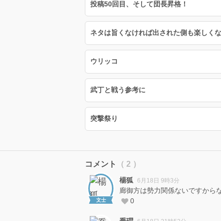
投稿50回目、そして団長昇格！
ネタは旨くなければ出された側も楽しく
ウリッコ
武丁と戦う参考に
突撃祭り
コメント
（ 2 ）
楊狐
6月18日 9時3分
廊御方は勢力関係ないですから
0
文士
喬瑁