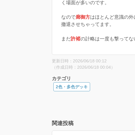
く場面が多いのです。
なので
廊御方
はほとんど意識の外
撤退させちゃってます。
まだ
許褚
の計略は一度も撃ってな
更新日時：2026/06/18 00:12
（作成日時：2026/06/18 00:04）
カテゴリ
2色・多色デッキ
関連投稿