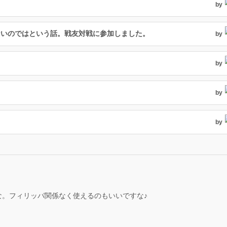
by
ないのではという話。戦友対戦に参加しました。
by
by
by
by
な。フィリッパ関係なく使えるのもいいですな♪