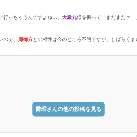
に行っちゃうんですよね…。
大嶽丸
様を握って「まだまだァ！
いので、
廊御方
との相性は今のところ不明ですが、しばらくま
喬瑁さんの他の投稿を見る