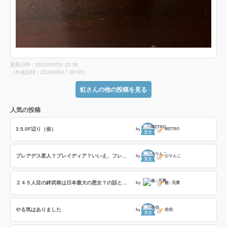
更新日時：2026/06/20 15:36
（作成日時：2026/06/17 08:05）
虹さんの他の投稿を見る
人気の投稿
3.5.0F辺り（仮）
by
METRO
文士
プレアデス星人？プレイディア？いいえ、フレイディスです！
by
ぶりんこ
文士
２４５人目の絆武将は日本最大の悪女？の話とフレイディスの「撃攘の戦乙女」の８部隊撃破の効果時間検証の話
by
超♂兄貴
やる気はありました
by
佐伯
文士