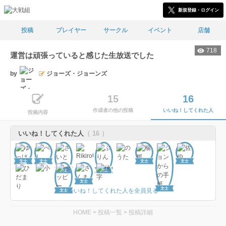
新規登録・ログイン
投稿
プレイヤー
サークル
イベント
店舗
718
運営は頑張っていると感じた生放送でした
by
ジョーズ・ジョーンズ
15
16
作成者の他の投稿
いいね！してくれた人
投稿内容
いいね！してくれた人
（ 16 ）
文士
文士
文士
文士
文士
文士
文士
文士
いいね！してくれた人を全員見る
文士
HOME
>
投稿一覧
>
投稿詳細