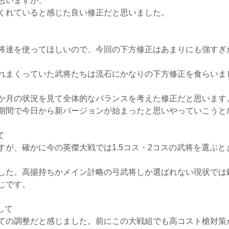
思いますが、
くれていると感じた良い修正だと思いました。
。
将達を使ってほしいので、今回の下方修正はあまりにも強すぎ
れまくっていた武将たちは流石にかなりの下方修正を食らいま
か月の状況を見て全体的なバランスを考えた修正だと思います
期間で今日から新バージョンが始まったと思いやっていこうと
て
すが、確かに今の英傑大戦では1.5コス・2コスの武将を選ぶ
した。高揚持ちかメイン計略の弓武将しか選ばれない現状では
じです。
して
ての調整だと感じました。前にこの大戦組でも高コスト槍対策