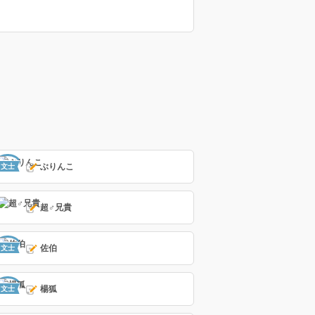
ぶりんこ
文士
超♂兄貴
佐伯
文士
楊狐
文士