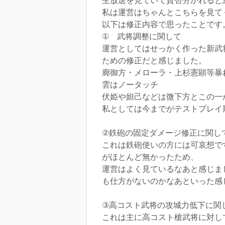
生放送を見ていて賛否分かれると
私は運営はちゃんとこちらを見て
以下は修正内容で思ったことです
① 武将調整に関して
運営としてはせっかく作った新武
ための修正だと感じました。
廊御方・メローラ・上杉憲顕等暴
雲はノータッチ
伏姫や妲己などは微下方とこの一
私としては今までがテストプレイ
②鉄砲の固定ダメージ修正に関し
これは鉄砲使いの方には可哀想で
がほとんど無かったため、
運営はよく見ているなあと感じま
も仕方がないのかなあといった感
③高コスト武将の攻城力低下に関
これは主に高コスト槍武将に対し