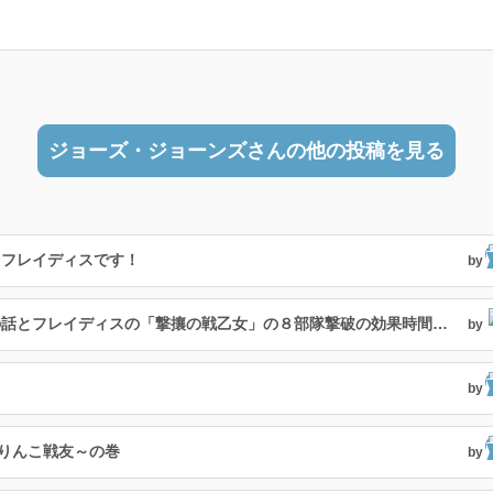
ジョーズ・ジョーンズさんの他の投稿を見る
、フレイディスです！
by
２４５人目の絆武将は日本最大の悪女？の話とフレイディスの「撃攘の戦乙女」の８部隊撃破の効果時間検証の話
by
by
ぶりんこ戦友～の巻
by