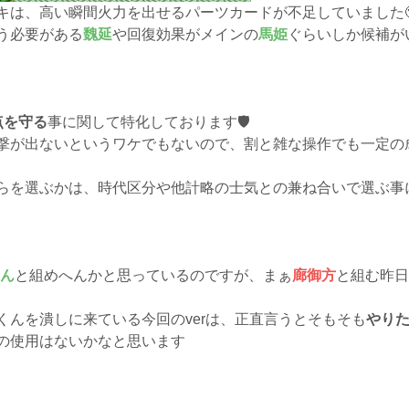
キは、高い瞬間火力を出せるパーツカードが不足していました
う必要がある
魏延
や回復効果がメインの
馬姫
ぐらいしか候補が
点を守る
事に関して特化しております🛡
撃が出ないというワケでもないので、割と雑な操作でも一定の
らを選ぶかは、時代区分や他計略の士気との兼ね合いで選ぶ事
ん
と組めへんかと思っているのですが、まぁ
廊御方
と組む昨日
くんを潰しに来ている今回のverは、正直言うとそもそも
やり
の使用はないかなと思います