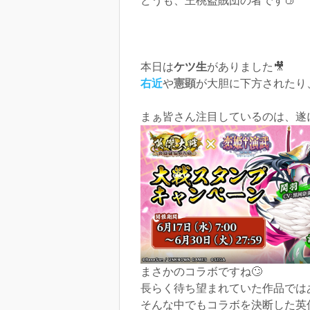
どうも、王桃盗賊団の者です🍑
本日は
ケツ生
がありました🎥
右近
や
憲顕
が大胆に下方されたり
まぁ皆さん注目しているのは、遂
まさかのコラボですね🙄
長らく待ち望まれていた作品では
そんな中でもコラボを決断した英