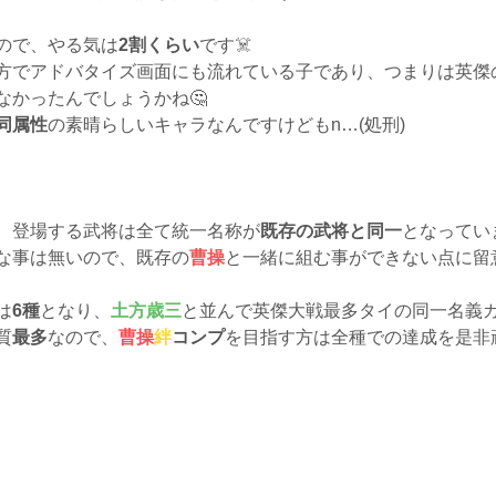
ので、やる気は
2割くらい
です☠️
方でアドバタイズ画面にも流れている子であり、つまりは英傑の
なかったんでしょうかね🤔
同属性
の素晴らしいキャラなんですけどもn…(処刑)
、登場する武将は全て統一名称が
既存の武将と同一
となっていま
な事は無いので、既存の
曹操
と一緒に組む事ができない点に留
は
6種
となり、
土方歳三
と並んで英傑大戦最多タイの同一名義カ
質
最多
なので、
曹操
絆
コンプ
を目指す方は全種での達成を是非