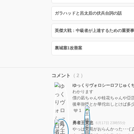
ガラハッドと呂太后の伏兵台詞の話
英傑大戦：中級者が上達するための重要事項（
裏城塞1改善案
コメント
（ 2 ）
ゆっくりヴォロシーロフじゅく
わかります
僕の凪ちゃんや桂花ちゃんや亞
後卑弥呼とか華佗出しとけば多
1
勇者王黄忠
6月17日 23時55分
やっぱ紫苑がおらんかった･･･(´Д