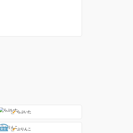
らぶいた
ぶりんこ
文士