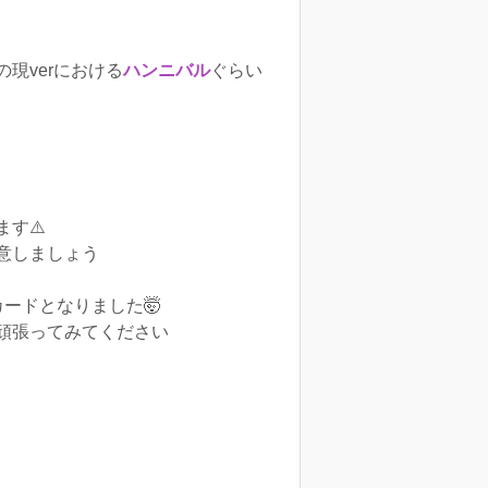
現verにおける
ハンニバル
ぐらい
す⚠️
意しましょう
ードとなりました🤯
頑張ってみてください