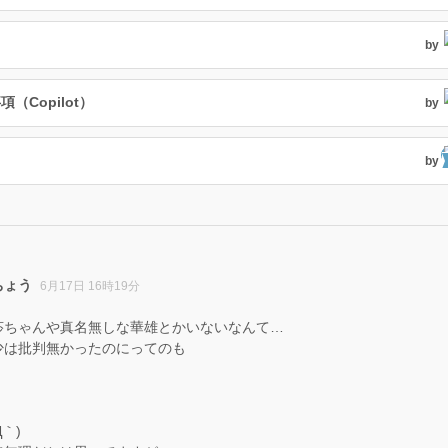
by
Copilot）
by
by
ちょう
6月17日 16時19分
莎ちゃんや真名無しな華雄とかいないなんて…
少は批判無かったのにってのも
｀)