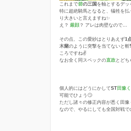
これまで
碧
の三国
を軸とするデッ
特に超絶騎馬となると、犠牲を払
り大きいと言えますね✨
え？
厳顔
？ アレは肉壁なので…
その点、この愛紗はとりあえず
1
木蘭
のように突撃を当てないと斬
ころですね✌️
なお全く同スペックの
直政
とどち
個人的にはどうにかして
ST
田豫く
可能でひょう🙄
ただし諸々の修正内容が悉く田豫
なので、やるにしても全国対戦で