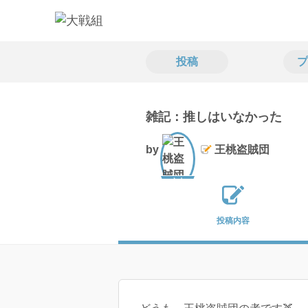
投稿
プ
雑記：推しはいなかった
by
王桃盗賊団
文士
投稿内容