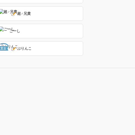
超♂兄貴
ごーし
ぶりんこ
文士