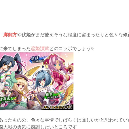
、
廊御方
や
伏姫
がまだ使えそうな程度に留まったりと色々な修
に来てしまった
恋姫演武
とのコラボでしょう✨
あったものの、色々な事情でしばらくは厳しいかと思われていた
傑大戦の勇気に感謝したいところです