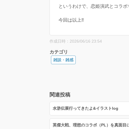
というわけで、恋姫演武とコラボする
今回は以上‼️
作成日時：2026/06/16 23:54
カテゴリ
雑談・雑感
関連投稿
水滸伝展行ってきたよ&イラストlog
英傑大戦、理想のコラボ（PL）を真面目