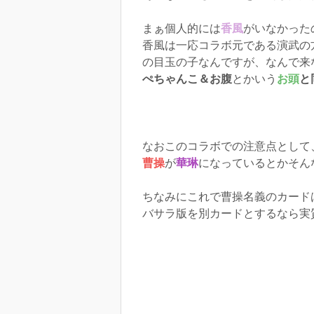
まぁ個人的には
香風
がいなかった
香風は一応コラボ元である演武の
の目玉の子なんですが、なんで来
ぺちゃんこ＆お腹
とかいう
お頭
と
なおこのコラボでの注意点として
曹操
が
華琳
になっているとかそん
ちなみにこれで曹操名義のカード
バサラ版を別カードとするなら実