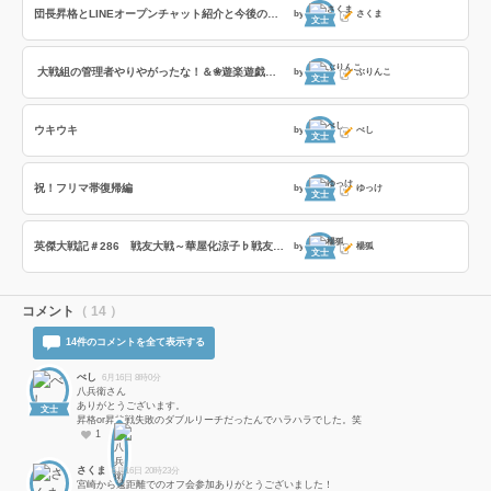
団長昇格とLINEオープンチャット紹介と今後の戦友企画
by
さくま
文士
大戦組の管理者やりやがったな！＆❀遊楽遊戯❀（PL2枚必須）に参加
by
ぶりんこ
文士
ウキウキ
by
べし
文士
祝！フリマ帯復帰編
by
ゆっけ
文士
英傑大戦記＃286 戦友大戦～華屋化涼子♭戦友～の巻
by
楊狐
文士
コメント
（ 14 ）
14件のコメントを全て表示する
べし
6月16日 8時0分
八兵衛さん
ありがとうございます。
文士
昇格or昇格戦失敗のダブルリーチだったんでハラハラでした。笑
1
さくま
6月16日 20時23分
宮崎から遠距離でのオフ会参加ありがとうございました！