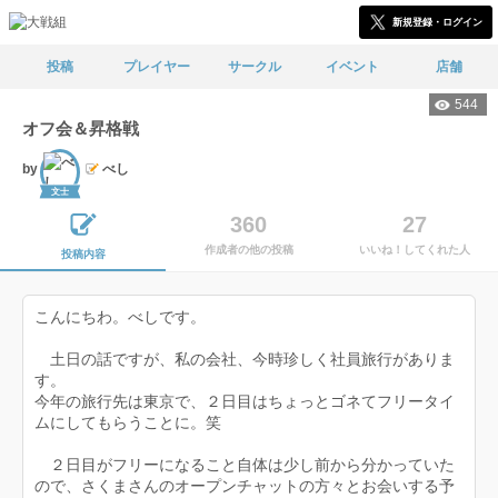
新規登録・ログイン
投稿
プレイヤー
サークル
イベント
店舗
544
オフ会＆昇格戦
by
べし
文士
360
27
作成者の他の投稿
いいね！してくれた人
投稿内容
こんにちわ。べしです。
土日の話ですが、私の会社、今時珍しく社員旅行がありま
す。
今年の旅行先は東京で、２日目はちょっとゴネてフリータイ
ムにしてもらうことに。笑
２日目がフリーになること自体は少し前から分かっていた
ので、さくまさんのオープンチャットの方々とお会いする予