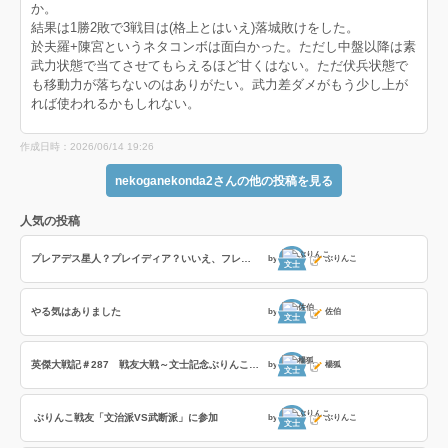
か。
結果は1勝2敗で3戦目は(格上とはいえ)落城敗けをした。
於夫羅+陳宮というネタコンボは面白かった。ただし中盤以降は素
武力状態で当てさせてもらえるほど甘くはない。ただ伏兵状態で
も移動力が落ちないのはありがたい。武力差ダメがもう少し上が
れば使われるかもしれない。
作成日時：2026/06/14 19:26
nekoganekonda2さんの他の投稿を見る
人気の投稿
プレアデス星人？プレイディア？いいえ、フレイディスです！
by
ぶりんこ
文士
やる気はありました
by
佐伯
文士
英傑大戦記＃287 戦友大戦～文士記念ぶりんこ戦友～の巻
by
楊狐
文士
ぶりんこ戦友「文治派VS武断派」に参加
by
ぶりんこ
文士