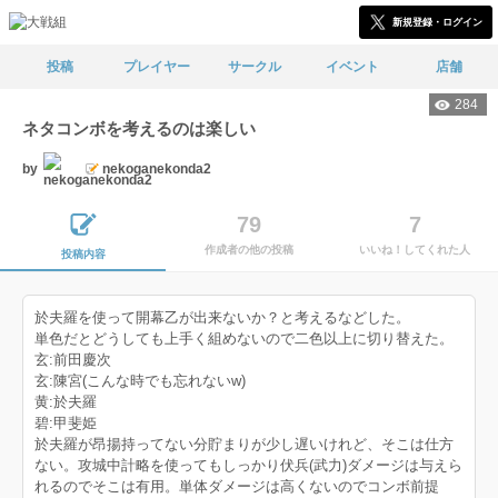
新規登録・ログイン
投稿
プレイヤー
サークル
イベント
店舗
284
ネタコンボを考えるのは楽しい
by
nekoganekonda2
79
7
作成者の他の投稿
いいね！してくれた人
投稿内容
於夫羅を使って開幕乙が出来ないか？と考えるなどした。
単色だとどうしても上手く組めないので二色以上に切り替えた。
玄:前田慶次
玄:陳宮(こんな時でも忘れないw)
黄:於夫羅
碧:甲斐姫
於夫羅が昂揚持ってない分貯まりが少し遅いけれど、そこは仕方
ない。攻城中計略を使ってもしっかり伏兵(武力)ダメージは与えら
れるのでそこは有用。単体ダメージは高くないのでコンボ前提