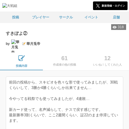
新規登録・ログイン
投稿
プレイヤー
サークル
イベント
店舗
318
すきぽよ②
by
華月兎帝
61
12
作成者の他の投稿
いいね！してくれた人
投稿内容
前回の投稿から、スキピオを色々な形で使ってみましたが、30戦
くらいして、3勝か4勝くらいしか出来てません…
今やってる戦祭でも使ってみましたが、4連敗…
新カード使って、名声減らして、ナスで戻す感じです。
最新勝率3割くらいで、ここ2週間くらい、証22のまま停滞してい
ます。