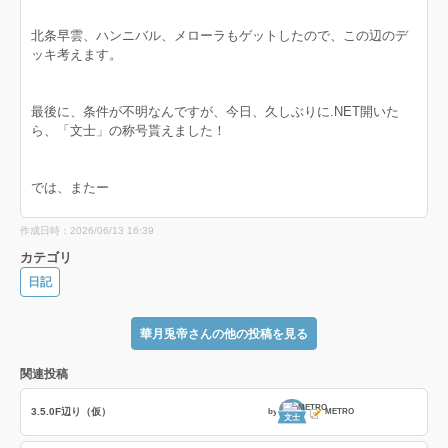
北条早雲、ハンニバル、メローラもゲットしたので、この辺のデ
ッキ考えます。
最後に、条件が不明なんですが、今日、久しぶりに.NET開いた
ら、「文士」の称号貰えました！
では、またー
作成日時：2026/06/13 16:39
カテゴリ
日記
華月兎帝さんの他の投稿を見る
関連投稿
3.5.0F辺り（仮）
by
METRO
文士