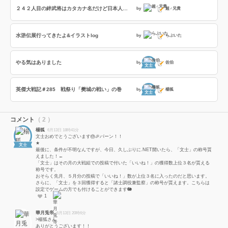
２４２人目の絆武将はカタカナ名だけど日本人武将の話とかネオブラボーへの訪問者とか恋姫武将の特殊台詞の話
by
超♂兄貴
水滸伝展行ってきたよ&イラストlog
by
らぶいた
やる気はありました
by
佐伯
文士
英傑大戦記＃285 戦祭り「樊城の戦い」の巻
by
楊狐
文士
コメント
（ 2 ）
楊狐
6月13日 18時41分
文士おめでとうございます🎂🎉パーン！！
★
文士
最後に、条件が不明なんですが、今日、久しぶりに.NET開いたら、「文士」の称号貰
えました！←
「文士」はその月の大戦組での投稿で付いた「いいね！」の獲得数上位３名が貰える
称号です。
おそらく先月、５月分の投稿で「いいね！」数が上位３名に入ったのだと思います。
さらに、「文士」を３回獲得すると「諸士調役兼監察」の称号が貰えます。こちらは
設定でゲームの方でも付けることができます🐘
1
華月兎帝
6月13日 20時6分
>楊狐さん
ありがとうございます！！