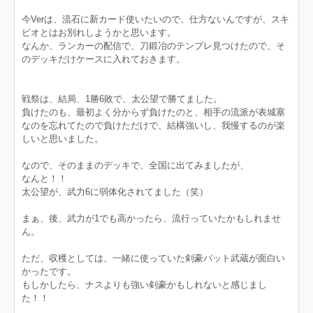
今Verは、流石に新カード使いたいので、仕方ないんですが、スキ
ピオとはお別れしようかと思います。
なんか、ランカーの配信で、刀鍛冶のテンプレ見つけたので、そ
のデッキだけケースに入れておきます。
戦祭は、結局、1勝6敗で、太公望で勝てました。
負けたのも、最初よく分からず負けたのと、相手の流派が表城塞
なのを忘れてたので負けただけで、結構強いし、我慢するのが楽
しいと思いました。
なので、そのままのデッキで、全国に出てみましたが、
なんと！！
太公望が、武力6に弱体化されてました（笑）
まぁ、後、武力が1でも高かったら、流行っていたかもしれませ
ん。
ただ、収穫としては、一緒に使っていた剣豪バット武蔵が面白い
かったです。
もしかしたら、ナスよりも強い剣豪かもしれないと感じまし
た！！